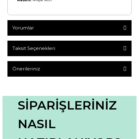
Madeni:
14 Ayar Altın
Yorumlar
Taksit Seçenekleri
Bu ürüne ilk yorumu siz yapın!
Yorum Yaz
Önerileriniz
Bu ürünün fiyat bilgisi, resim, ürün açıklamalarında ve diğer
konularda yetersiz gördüğünüz noktaları öneri formunu
kullanarak tarafımıza iletebilirsiniz.
Görüş ve önerileriniz için teşekkür ederiz.
SİPARİŞLERİNİZ
Ürün resmi kalitesiz, bozuk veya görüntülenemiyor.
NASIL
Ürün açıklamasında eksik bilgiler bulunuyor.
Ürün bilgilerinde hatalar bulunuyor.
Ürün fiyatı diğer sitelerden daha pahalı.