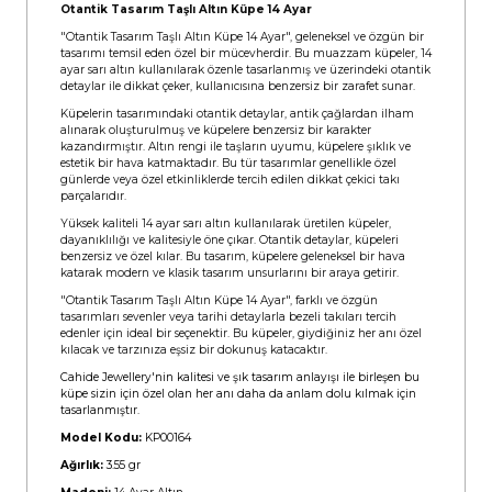
Otantik Tasarım Taşlı Altın Küpe 14 Ayar
"Otantik Tasarım Taşlı Altın Küpe 14 Ayar", geleneksel ve özgün bir
tasarımı temsil eden özel bir mücevherdir. Bu muazzam küpeler, 14
ayar sarı altın kullanılarak özenle tasarlanmış ve üzerindeki otantik
detaylar ile dikkat çeker, kullanıcısına benzersiz bir zarafet sunar.
Küpelerin tasarımındaki otantik detaylar, antik çağlardan ilham
alınarak oluşturulmuş ve küpelere benzersiz bir karakter
kazandırmıştır. Altın rengi ile taşların uyumu, küpelere şıklık ve
estetik bir hava katmaktadır. Bu tür tasarımlar genellikle özel
günlerde veya özel etkinliklerde tercih edilen dikkat çekici takı
parçalarıdır.
Yüksek kaliteli 14 ayar sarı altın kullanılarak üretilen küpeler,
dayanıklılığı ve kalitesiyle öne çıkar. Otantik detaylar, küpeleri
benzersiz ve özel kılar. Bu tasarım, küpelere geleneksel bir hava
katarak modern ve klasik tasarım unsurlarını bir araya getirir.
"Otantik Tasarım Taşlı Altın Küpe 14 Ayar", farklı ve özgün
tasarımları sevenler veya tarihi detaylarla bezeli takıları tercih
edenler için ideal bir seçenektir. Bu küpeler, giydiğiniz her anı özel
kılacak ve tarzınıza eşsiz bir dokunuş katacaktır.
Cahide Jewellery'nin kalitesi ve şık tasarım anlayışı ile birleşen bu
küpe sizin için özel olan her anı daha da anlam dolu kılmak için
tasarlanmıştır.
Model Kodu:
KP00164
Ağırlık:
3.55 gr