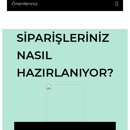
Yorum Yaz
Önerileriniz
Bu ürünün fiyat bilgisi, resim, ürün açıklamalarında ve diğer
konularda yetersiz gördüğünüz noktaları öneri formunu
kullanarak tarafımıza iletebilirsiniz.
Görüş ve önerileriniz için teşekkür ederiz.
SİPARİŞLERİNİZ
Ürün resmi kalitesiz, bozuk veya görüntülenemiyor.
NASIL
Ürün açıklamasında eksik bilgiler bulunuyor.
Ürün bilgilerinde hatalar bulunuyor.
HAZIRLANIYOR?
Ürün fiyatı diğer sitelerden daha pahalı.
Bu ürüne benzer farklı alternatifler olmalı.
Gönder