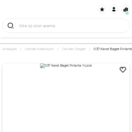
Anasayfa
Cahide Koleksiyon
Cahide-i Baget
0.37 Karat Baget Pırlan