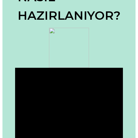
Ürün bilgilerinde hatalar bulunuyor.
HAZIRLANIYOR?
Ürün fiyatı diğer sitelerden daha pahalı.
Bu ürüne benzer farklı alternatifler olmalı.
Gönder