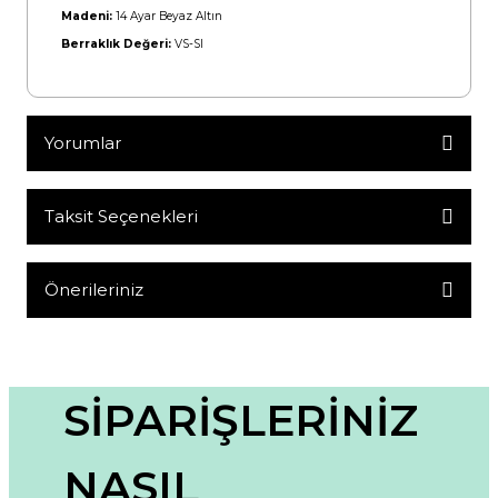
Madeni:
14 Ayar Beyaz Altın
Berraklık Değeri:
VS-SI
Yorumlar
Taksit Seçenekleri
Bu ürüne ilk yorumu siz yapın!
Yorum Yaz
Önerileriniz
Bu ürünün fiyat bilgisi, resim, ürün açıklamalarında ve diğer
konularda yetersiz gördüğünüz noktaları öneri formunu
kullanarak tarafımıza iletebilirsiniz.
Görüş ve önerileriniz için teşekkür ederiz.
SİPARİŞLERİNİZ
Ürün resmi kalitesiz, bozuk veya görüntülenemiyor.
NASIL
Ürün açıklamasında eksik bilgiler bulunuyor.