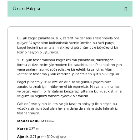
Ürün Bilgisi
Bu şık baget pırlanta yüzük, zarafeti ve benzersiz tasarımıyla öne
çıkıyor. 14 ayar altın kullanılarak özenle üretilen bu özel parça,
baget kesimli pırlantaların etkileyici görünümüyle büyüleyici bir
kombinasyon oluşturuyor.
Yüzüğün tasarımındaki baget kesimli pırlantalar, dikdörtgen
formu ve özel kesimiyle modern bir zarafet sunar. Pırlantaların yan
yana sıralanması, yüzüğe sofistike bir estetik kazandırır. Altın
şeritler ise tasarıma şıklık katarken, pırlantaların ışıltısını vurgular.
Baget pırlanta yüzük, özel anlarınıza ve günlük yaşamınıza
zarafet katmak için mükemmel bir seçenektir. 14 ayar altın kalitesi
ve baget kesimli pırlantaların benzersiz ışıltısıyla bu yüzük, stilinizi
ve güzellik algınızı tamamlayacak bir takıdır.
Cahide Jewelry'nin kalitesi ve şık tasarım anlayışı ile birleşen bu
yüzük sizin için özel olan her anı daha da anlam dolu kılmak için
tasarlanmıştır.
Model Kodu:
P000067
Karat:
0.37 ct
Ağırlık:
2.71 gr (+ - %10 değişebilir)