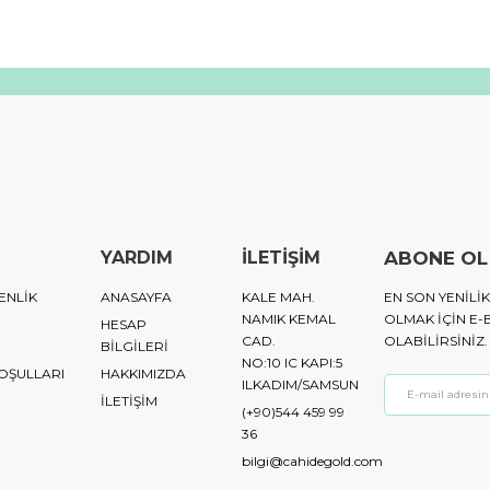
YARDIM
İLETİŞİM
ABONE OL
ENLİK
ANASAYFA
KALE MAH.
EN SON YENIL
NAMIK KEMAL
OLMAK IÇIN E-
HESAP
CAD.
OLABILIRSINIZ.
BİLGİLERİ
NO:10 IC KAPI:5
KOŞULLARI
HAKKIMIZDA
ILKADIM/SAMSUN
İLETİŞİM
(+90)544 459 99
36
bilgi@cahidegold.com