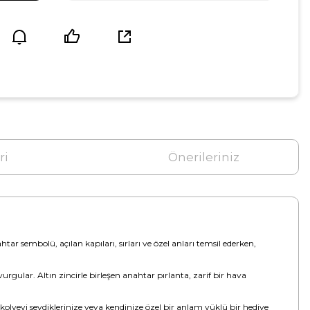
ri
Önerileriniz
ar sembolü, açılan kapıları, sırları ve özel anları temsil ederken,
urgular. Altın zincirle birleşen anahtar pırlanta, zarif bir hava
 kolyeyi sevdiklerinize veya kendinize özel bir anlam yüklü bir hediye