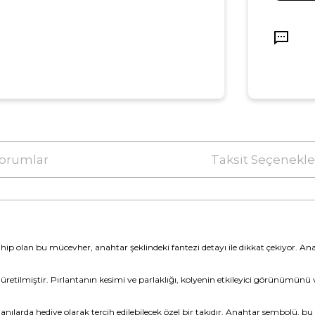
orumlar
Taksit Seçenekle
hip olan bu mücevher, anahtar şeklindeki fantezi detayı ile dikkat çekiyor. Anaht
e üretilmiştir. Pırlantanın kesimi ve parlaklığı, kolyenin etkileyici görünümünü v
nılarda hediye olarak tercih edilebilecek özel bir takıdır. Anahtar sembolü, bu