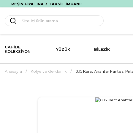
TSİZ HIZLI TESLİMAT! İLK ALIŞVERİŞİNE ÖZEL %10 İNDİRİM!
CAHIDE
YÜZÜK
BILEZIK
KOLEKSIYON
Anasayfa
Kolye ve Gerdanlık
0,15 Karat Anahtar Fantezi Pır