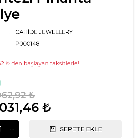
lye
CAHİDE JEWELLERY
P000148
62 ₺ den başlayan taksitlerle!
062,92 ₺
.031,46 ₺
SEPETE EKLE