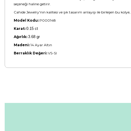
seçeneği haline getirir.
Cahide Jewelry'nin kalitesi ve şık tasarım anlayışı ile birleşen bu kolye
Model Kodu:
P000148
Karat:
0.15 ct
Ağırlık:
3.68 gr
Madeni:
14 Ayar Altın
Berraklık Değeri:
VS-SI
Bu ürünün fiyat bilgisi, resim, ürün açıklamalarında ve diğer konular
Görüş ve önerileriniz için teşekkür ederiz.
Ürün resmi kalitesiz, bozuk veya görüntülenemiyor.
Ürün açıklamasında eksik bilgiler bulunuyor.
Ürün bilgilerinde hatalar bulunuyor.
Ürün fiyatı diğer sitelerden daha pahalı.
Bu ürüne benzer farklı alternatifler olmalı.