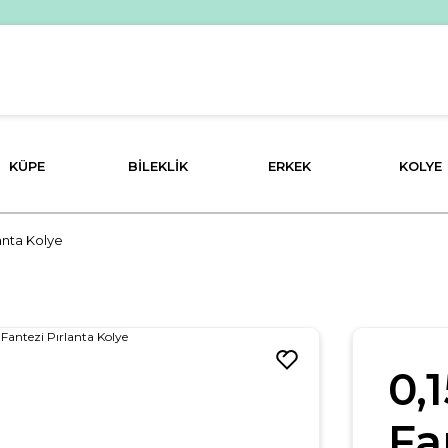
PEŞİN FİYATINA 3 TAKSİT İMKANI!
KÜPE
BILEKLIK
ERKEK
KOLYE
lanta Kolye
0,
Fa