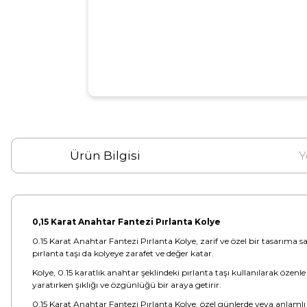
Ürün Bilgisi
Y
0,15 Karat Anahtar Fantezi Pırlanta Kolye
0.15 Karat Anahtar Fantezi Pırlanta Kolye, zarif ve özel bir tasarıma sa
pırlanta taşı da kolyeye zarafet ve değer katar.
Kolye, 0.15 karatlık anahtar şeklindeki pırlanta taşı kullanılarak özenl
yaratırken şıklığı ve özgünlüğü bir araya getirir.
0.15 Karat Anahtar Fantezi Pırlanta Kolye, özel günlerde veya anlamlı a