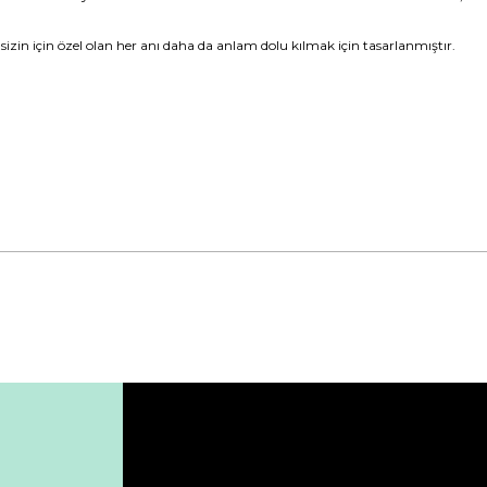
, sizin için özel olan her anı daha da anlam dolu kılmak için tasarlanmıştır.
da yetersiz gördüğünüz noktaları öneri formunu kullanarak tarafımıza ile
Bu ürüne ilk yorumu siz yapın!
Yorum Yaz