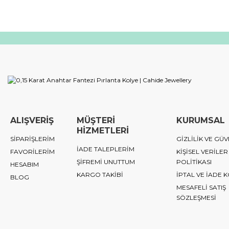
ALIŞVERİŞ
MÜŞTERİ
KURUMSAL
HİZMETLERİ
SİPARİŞLERİM
GİZLİLİK VE GÜV
İADE TALEPLERİM
FAVORİLERİM
KİŞİSEL VERİLER
ŞİFREMİ UNUTTUM
POLİTİKASI
HESABIM
KARGO TAKİBİ
İPTAL VE İADE 
BLOG
MESAFELİ SATIŞ
SÖZLEŞMESİ