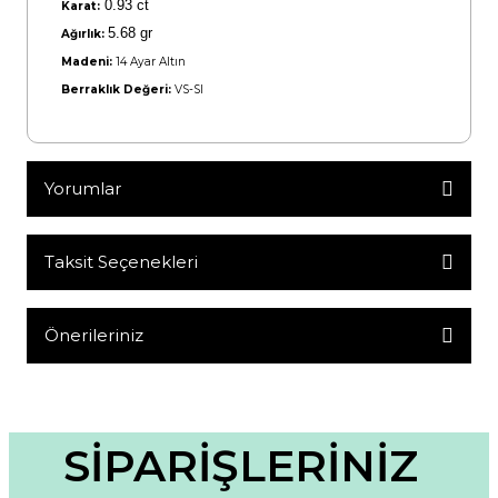
0.93 ct
Karat:
5.68 gr
Ağırlık:
Madeni:
14 Ayar Altın
Berraklık Değeri:
VS-SI
Yorumlar
Taksit Seçenekleri
Bu ürüne ilk yorumu siz yapın!
Yorum Yaz
Önerileriniz
Bu ürünün fiyat bilgisi, resim, ürün açıklamalarında ve diğer
konularda yetersiz gördüğünüz noktaları öneri formunu
kullanarak tarafımıza iletebilirsiniz.
Görüş ve önerileriniz için teşekkür ederiz.
SİPARİŞLERİNİZ
Ürün resmi kalitesiz, bozuk veya görüntülenemiyor.