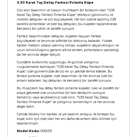
0,93 Karat Taş Detay Fantezi Pırlanta Küpe
Göz alıcı tasarımın ve lüksün muhteşem bir birleşimi olan "0,93
Karat Taş Detay Fantezi Pırlanta Küpe," etkileyici görünümü ve
incelikli detayları ile sizi büyüleyecek. Her biri özenle seçilmiş 0,93
karatlık pırlantalar ve özel taş detayları, bu küpeleri taçlandırarak
benzersiz bir şıklık ve zarafet sunuyor.
Fantezi tasarımındaki detaylar, küpeleri taşıyan herkesi
büyüleyecek ve tarzınıza sofistike bir dokunuş katacak. Yüksek
kaliteli metalin ustaca işlenmiş olması, küpelerin dayanıklılığını ve
uzun ömürlülüğünü garanti altına alırken, pırlantaların parlaklığı
da her anınıza değer katıyor.
Gündelik kullanıma uygunluğu ile günlük şıklığınızı
vurgulamakla kalmayan "0,93 Karat Taş Detay Fantezi Pırlanta
Küpe," özel günlerinizde de sizi en iyi şekilde temsil edecek. Bu
fantezi pırlanta küpeler, özel tasarımları ile her anınıza özel bir
anlam katarken, taş detayları ile benzersiz bir zarafet sunuyor.
Bu muazzam taş detay fantezi pırlanta küpeler, lüks ve zarafeti bir
araya getirerek size unutulmaz bir takı deneyimi sunuyor.
Kendinizi veya sevdiklerinizi özel kılın, "0,93 Karat Taş Detay
Fantezi Pırlanta Küpe" ile şıklığınızı tamamlayın ve her anınıza
değer katın.
Cahide Jewelry'nin kalitesi ve şık tasarım anlayışı ile birleşen bu
küpe, sizin için özel olan her anı daha da anlam dolu kılmak için
tasarlanmıştır.
Model Kodu:
P000131