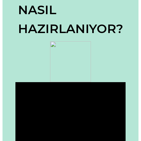
NASIL
Ürün açıklamasında eksik bilgiler bulunuyor.
Ürün bilgilerinde hatalar bulunuyor.
HAZIRLANIYOR?
Ürün fiyatı diğer sitelerden daha pahalı.
Bu ürüne benzer farklı alternatifler olmalı.
Gönder