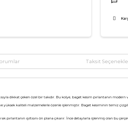
Kar
orumlar
Taksit Seçenekle
ısıyla dikkat çeken özel bir takıdır. Bu kolye, baget kesim pırlantanın modern ve e
e yüksek kaliteli malzemelerle özenle işlenmiştir. Baget kesiminin temiz çizgil
ak pırlantanın ışıltısını ön plana çıkarır. İnce detaylarla işlenmiş olan bu çerç