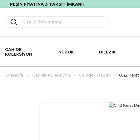
TSİZ HIZLI TESLİMAT! İLK ALIŞVERİŞİNE ÖZEL %10 İNDİRİM!
CAHIDE
YÜZÜK
BILEZIK
KOLEKSIYON
Anasayfa
Cahide Koleksiyon
Cahide-i Baget
0,42 Karat