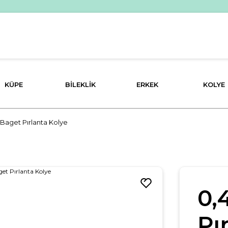
PEŞİN FİYATINA 3 TAKSİT İMKANI!
KÜPE
BILEKLIK
ERKEK
KOLYE
 Baget Pırlanta Kolye
0,
Pı