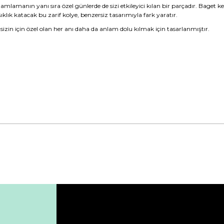
amlamanın yanı sıra özel günlerde de sizi etkileyici kılan bir parçadır. Baget
klık katacak bu zarif kolye, benzersiz tasarımıyla fark yaratır.
, sizin için özel olan her anı daha da anlam dolu kılmak için tasarlanmıştır.
da yetersiz gördüğünüz noktaları öneri formunu kullanarak tarafımıza ile
Bu ürüne ilk yorumu siz yapın!
Yorum Yaz