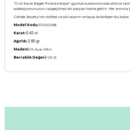
"0,42 Karat Baget Pırlanta Kolye", günlük kullanımınızda stilinizi tam
koleksiyonunuzun vazgeçilmez bir parçası haline getirir. Her anınıza şı
Cahide Jewelry'nin kalitesi ve şık tasarım anlayışı ile birleşen bu kolye
Model Kodu:
P000068
Karat:
0.42 ct
Ağırlık:
2.80 gr
Madeni:
14 Ayar Altın
Berraklık Değeri:
VS-SI
Bu ürünün fiyat bilgisi, resim, ürün açıklamalarında ve diğer konular
Görüş ve önerileriniz için teşekkür ederiz.
Ürün resmi kalitesiz, bozuk veya görüntülenemiyor.
Ürün açıklamasında eksik bilgiler bulunuyor.
Ürün bilgilerinde hatalar bulunuyor.
Ürün fiyatı diğer sitelerden daha pahalı.
Bu ürüne benzer farklı alternatifler olmalı.