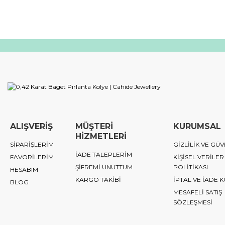
ALIŞVERİŞ
MÜŞTERİ
KURUMSAL
HİZMETLERİ
SİPARİŞLERİM
GİZLİLİK VE GÜV
İADE TALEPLERİM
FAVORİLERİM
KİŞİSEL VERİLER
ŞİFREMİ UNUTTUM
POLİTİKASI
HESABIM
KARGO TAKİBİ
İPTAL VE İADE 
BLOG
MESAFELİ SATIŞ
SÖZLEŞMESİ