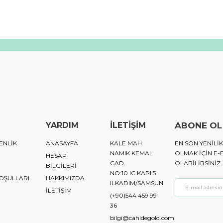
YARDIM
İLETİŞİM
ABONE OL
ENLİK
ANASAYFA
KALE MAH.
EN SON YENIL
NAMIK KEMAL
OLMAK IÇIN E-
HESAP
CAD.
OLABILIRSINIZ.
BİLGİLERİ
NO:10 IC KAPI:5
KOŞULLARI
HAKKIMIZDA
ILKADIM/SAMSUN
İLETİŞİM
(+90)544 459 99
36
bilgi@cahidegold.com