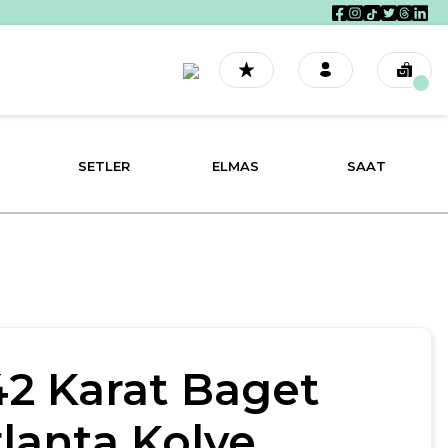
SETLER
ELMAS
SAAT
42 Karat Baget
rlanta Kolye