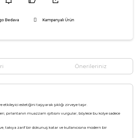
go Bedava
Kampanyalı Ürün
ri
Önerileriniz
tkileyici estetiğini taşıyarak şıklığı zirveye taşır.
eri, pırlantanın muazzam ışıltısını vurgular, böylece bu kolye sadece
eve, takıya zarif bir dokunuş katar ve kullanıcısına modern bir