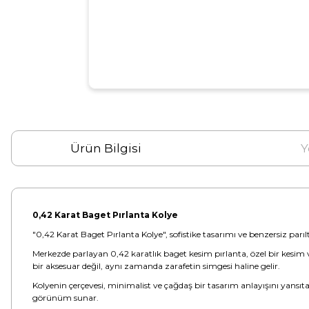
Ürün Bilgisi
Y
0,42 Karat Baget Pırlanta Kolye
"0,42 Karat Baget Pırlanta Kolye", sofistike tasarımı ve benzersiz parılt
Merkezde parlayan 0,42 karatlık baget kesim pırlanta, özel bir kesim v
bir aksesuar değil, aynı zamanda zarafetin simgesi haline gelir.
Kolyenin çerçevesi, minimalist ve çağdaş bir tasarım anlayışını yansıtar
görünüm sunar.