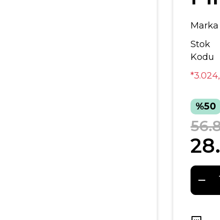
Marka
Stok
Kodu
*3.024
%50
56.8
28