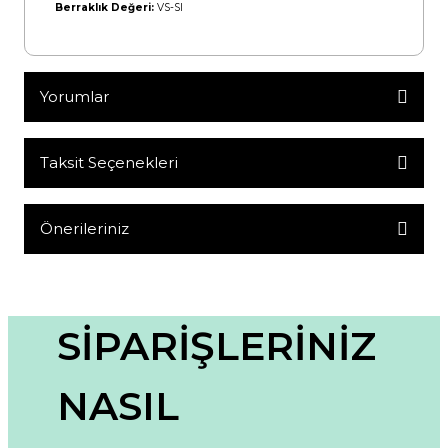
Berraklık Değeri:
VS-SI
Yorumlar
Taksit Seçenekleri
Bu ürüne ilk yorumu siz yapın!
Yorum Yaz
Önerileriniz
Bu ürünün fiyat bilgisi, resim, ürün açıklamalarında ve diğer
konularda yetersiz gördüğünüz noktaları öneri formunu
kullanarak tarafımıza iletebilirsiniz.
Görüş ve önerileriniz için teşekkür ederiz.
SİPARİŞLERİNİZ
Ürün resmi kalitesiz, bozuk veya görüntülenemiyor.
NASIL
Ürün açıklamasında eksik bilgiler bulunuyor.
Ürün bilgilerinde hatalar bulunuyor.