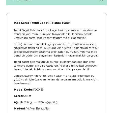
0.65 Karat Trend Baget Pırlanta Yüzük
Trend Baget Pırlanta Yüzük, baget kesim pırlantaların modern ve
trend bir yorumunu sunuyor. 14 ayar altın kullanılarak özenle
üretilen bu parça, sade ve zarif tasarımıyla dikkat çekiyor.
Yüzüğün tasarımındaki baget pırlantalar, düz hatları ve modern
çizgileriyle trend bir stil oluşturur. Altın şeritler, pırlantaları zarif bir
şekilde çevreleyerek tasarıma şıklık katar. Bu yüzük, minimalist ve
trend bir görünüm arayanların beğenisini kazanacak bir parçadır.
Trend baget pırlanta yüzük, günlük kullanımdan özel günlerde
takmaya uygun şık bir aksesuardır. 14 ayar altın kalitesi ve modern
tasarımı ile takı koleksiyonunuzun önemli bir parçası olabilir.
Cahide Jewelry'nin kalitesi ve şık tasarım anlayışı ile birleşen bu
yüzük sizin için özel olan her anı daha da anlam dolu kılmak için
tasarlanmıştır.
Model Kodu:
P000139
Karat:
0.65 ct
Ağırlık:
2.37 gr (+ - %10 değişebilir)
Madeni:
14 Ayar Beyaz Altın