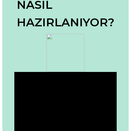
NASIL
Ürün açıklamasında eksik bilgiler bulunuyor.
Ürün bilgilerinde hatalar bulunuyor.
HAZIRLANIYOR?
Ürün fiyatı diğer sitelerden daha pahalı.
Bu ürüne benzer farklı alternatifler olmalı.
Gönder