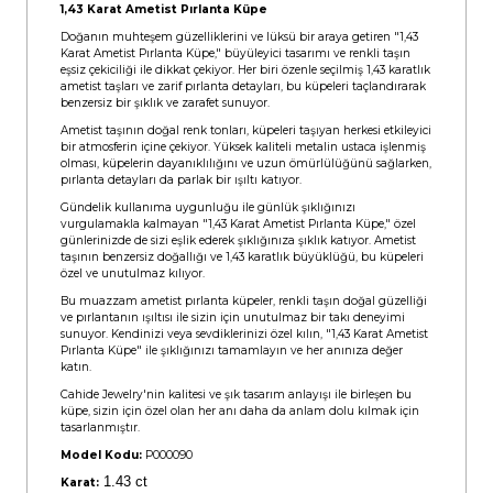
1,43 Karat Ametist Pırlanta Küpe
Doğanın muhteşem güzelliklerini ve lüksü bir araya getiren "1,43
Karat Ametist Pırlanta Küpe," büyüleyici tasarımı ve renkli taşın
eşsiz çekiciliği ile dikkat çekiyor. Her biri özenle seçilmiş 1,43 karatlık
ametist taşları ve zarif pırlanta detayları, bu küpeleri taçlandırarak
benzersiz bir şıklık ve zarafet sunuyor.
Ametist taşının doğal renk tonları, küpeleri taşıyan herkesi etkileyici
bir atmosferin içine çekiyor. Yüksek kaliteli metalin ustaca işlenmiş
olması, küpelerin dayanıklılığını ve uzun ömürlülüğünü sağlarken,
pırlanta detayları da parlak bir ışıltı katıyor.
Gündelik kullanıma uygunluğu ile günlük şıklığınızı
vurgulamakla kalmayan "1,43 Karat Ametist Pırlanta Küpe," özel
günlerinizde de sizi eşlik ederek şıklığınıza şıklık katıyor. Ametist
taşının benzersiz doğallığı ve 1,43 karatlık büyüklüğü, bu küpeleri
özel ve unutulmaz kılıyor.
Bu muazzam ametist pırlanta küpeler, renkli taşın doğal güzelliği
ve pırlantanın ışıltısı ile sizin için unutulmaz bir takı deneyimi
sunuyor. Kendinizi veya sevdiklerinizi özel kılın, "1,43 Karat Ametist
Pırlanta Küpe" ile şıklığınızı tamamlayın ve her anınıza değer
katın.
Cahide Jewelry'nin kalitesi ve şık tasarım anlayışı ile birleşen bu
küpe, sizin için özel olan her anı daha da anlam dolu kılmak için
tasarlanmıştır.
Model Kodu:
P000090
1.43 ct
Karat: