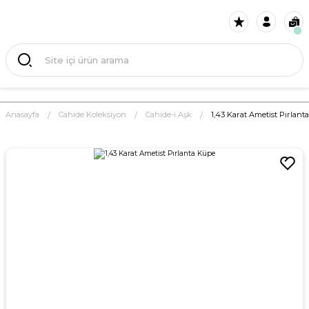
Anasayfa
Cahide Koleksiyon
Cahide-i Aşk
1,43 Karat Ametist Pırlant