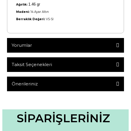
1.46 gr
Ağırlık:
Madeni:
14 Ayar Altın
Berraklık Değeri:
VS-SI
Yorumlar
Taksit Seçenekleri
Bu ürüne ilk yorumu siz yapın!
Yorum Yaz
Önerileriniz
Bu ürünün fiyat bilgisi, resim, ürün açıklamalarında ve diğer
konularda yetersiz gördüğünüz noktaları öneri formunu
kullanarak tarafımıza iletebilirsiniz.
Görüş ve önerileriniz için teşekkür ederiz.
SİPARİŞLERİNİZ
Ürün resmi kalitesiz, bozuk veya görüntülenemiyor.