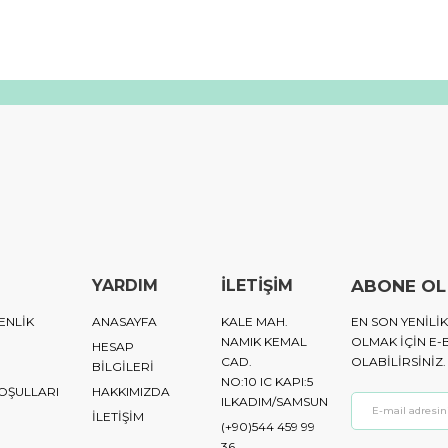
YARDIM
İLETİŞİM
ABONE OL
ENLİK
ANASAYFA
KALE MAH.
EN SON YENIL
NAMIK KEMAL
OLMAK IÇIN E-
HESAP
CAD.
OLABILIRSINIZ.
BİLGİLERİ
NO:10 IC KAPI:5
KOŞULLARI
HAKKIMIZDA
ILKADIM/SAMSUN
İLETİŞİM
(+90)544 459 99
36