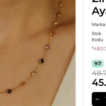
Ay
Marka
Stok
Kodu
*4.821
%7
48.
45