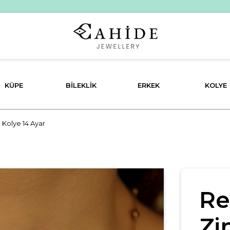
PEŞİN FİYATINA 3 TAKSİT İMKANI!
KÜPE
BILEKLIK
ERKEK
KOLYE
n Kolye 14 Ayar
Re
Zi