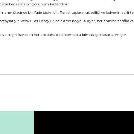
ak size benzersiz bir görünüm kazandırır.
nın ötesinde bir ifade biçimidir. Renkli taşların güzelliği ve kolyenin zarif ta
detaylarıyla Renkli Taş Detaylı Zincir Altın Kolye 14 Ayar, her anınıza zariflik v
ye sizin için özel olan her anı daha da anlam dolu kılmak için tasarlanmıştır.
da yetersiz gördüğünüz noktaları öneri formunu kullanarak tarafımıza ile
Bu ürüne ilk yorumu siz yapın!
Yorum Yaz