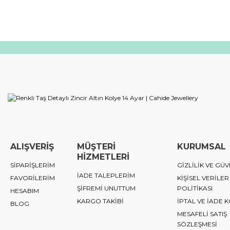
ALIŞVERİŞ
MÜŞTERİ
KURUMSAL
HİZMETLERİ
SİPARİŞLERİM
GİZLİLİK VE GÜV
İADE TALEPLERİM
FAVORİLERİM
KİŞİSEL VERİLER
ŞİFREMİ UNUTTUM
POLİTİKASI
HESABIM
KARGO TAKİBİ
İPTAL VE İADE 
BLOG
MESAFELİ SATIŞ
SÖZLEŞMESİ