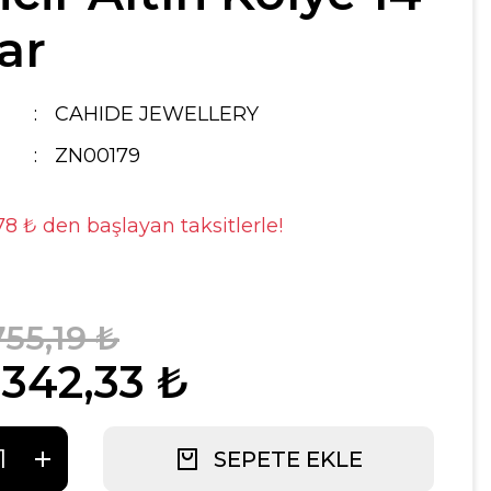
ar
CAHIDE JEWELLERY
ZN00179
,78 ₺ den başlayan taksitlerle!
755,19 ₺
.342,33 ₺
SEPETE EKLE