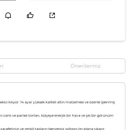
ri
Önerileriniz
çekici kılıyor. 14 ayar yüksek kaliteli altın malzemesi ve özenle işlenmiş
şın canlı ve parlak tonları, kolyeye enerjik bir hava ve şık bir görünüm
etinizi ve renkli taşların benzersiz ışıltısını ön plana çıkarır.