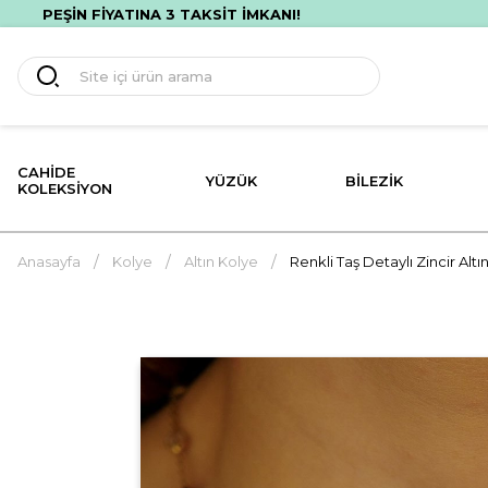
SİZ HIZLI TESLİMAT! İLK ALIŞVERİŞİNE ÖZEL %10 İNDİRİM!
CAHIDE
YÜZÜK
BILEZIK
KOLEKSIYON
Anasayfa
Kolye
Altın Kolye
Renkli Taş Detaylı Zincir Altı