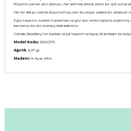
Kolyenin parlak altın dokusu, her adımda dikkat çekici bir ışıltı sunar
Her bir detayı özenle düşünülmüş olan bu kolye, sadece bir aksesuar olma
Eşsiz tasarımı, kaliteli malzemesi ve göz alıcı renkli taşlarla süslenmiş 
benzersiz bir stil ve enerji elde edersiniz.
Cahide Jewellery'nin kalitesi ve şık tasarım anlayışı ile birleşen bu kol
Model Kodu:
ZN00179
Ağırlık
:
6,37 gr
Madeni:
14 Ayar Altın
Bu ürünün fiyat bilgisi, resim, ürün açıklamalarında ve diğer konular
Görüş ve önerileriniz için teşekkür ederiz.
Ürün resmi kalitesiz, bozuk veya görüntülenemiyor.
Ürün açıklamasında eksik bilgiler bulunuyor.
Ürün bilgilerinde hatalar bulunuyor.
Ürün fiyatı diğer sitelerden daha pahalı.
Bu ürüne benzer farklı alternatifler olmalı.