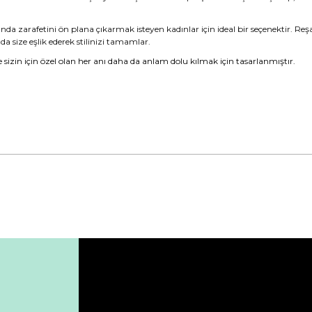
nda zarafetini ön plana çıkarmak isteyen kadınlar için ideal bir seçenektir. Re
da size eşlik ederek stilinizi tamamlar.
pe sizin için özel olan her anı daha da anlam dolu kılmak için tasarlanmıştır.
da yetersiz gördüğünüz noktaları öneri formunu kullanarak tarafımıza ile
Bu ürüne ilk yorumu siz yapın!
Yorum Yaz