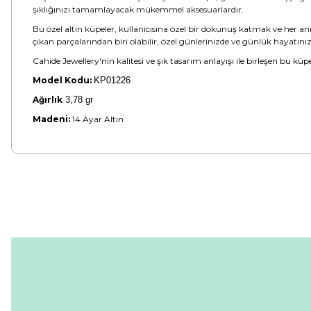
şıklığınızı tamamlayacak mükemmel aksesuarlardır.
Bu özel altın küpeler, kullanıcısına özel bir dokunuş katmak ve her anı
çıkan parçalarından biri olabilir, özel günlerinizde ve günlük hayatınız
Cahide Jewellery'nin kalitesi ve şık tasarım anlayışı ile birleşen bu kü
Model Kodu:
KP01226
Ağırlık
3,78 gr
Madeni:
14 Ayar Altın
Bu ürünün fiyat bilgisi, resim, ürün açıklamalarında ve diğer konular
Görüş ve önerileriniz için teşekkür ederiz.
Ürün resmi kalitesiz, bozuk veya görüntülenemiyor.
Ürün açıklamasında eksik bilgiler bulunuyor.
Ürün bilgilerinde hatalar bulunuyor.
Ürün fiyatı diğer sitelerden daha pahalı.
Bu ürüne benzer farklı alternatifler olmalı.