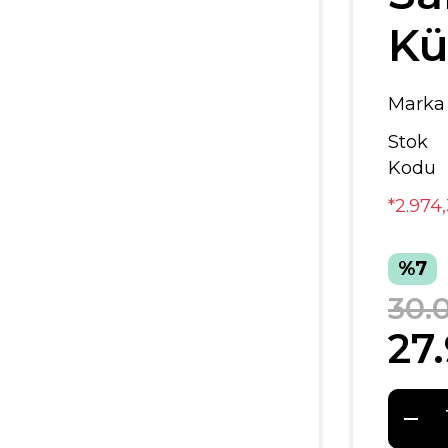
Kü
Marka
Stok
Kodu
*2.974
%7
30.
27