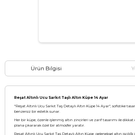
Ürün Bilgisi
Y
Reşat Altınlı Ucu Sarkıt Taşlı Altın Küpe 14 Ayar
"Reşat Altınlı Ucu Sarkıt Taş Detaylı Altın Küpe 14 Ayar", sofistike tasarı
benzersiz bir estetik sunar.
Her bir küpe, özenle işlenmiş altın zincirleri ve zarif tasarımı ile dikka
plana çıkararak özel bir atmosfer yaratır.
Reşat Altınlı Ucu Sarkıt Taş Detaylı Altın Küpe, geleneksel altın işçiliğ