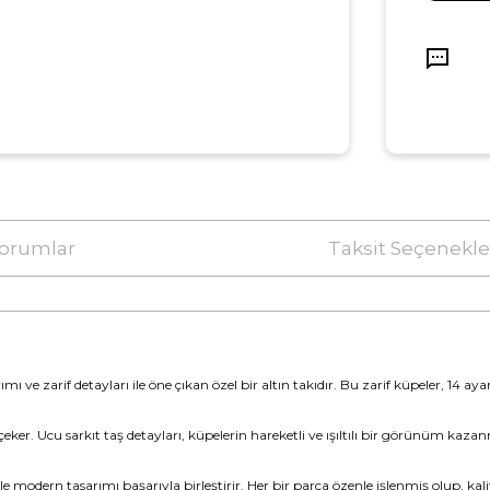
orumlar
Taksit Seçenekle
mı ve zarif detayları ile öne çıkan özel bir altın takıdır. Bu zarif küpeler, 14 ay
t çeker. Ucu sarkıt taş detayları, küpelerin hareketli ve ışıltılı bir görünüm kazan
i ile modern tasarımı başarıyla birleştirir. Her bir parça özenle işlenmiş olup, ka