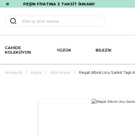
PEŞİN FİYATINA 3 TAKSİT İMKANI!
CAHIDE
YÜZÜK
BILEZIK
KOLEKSIYON
Anasayfa
Küpe
Altın Küpe
Reşat Altınlı Ucu Sarkıt Taşlı 