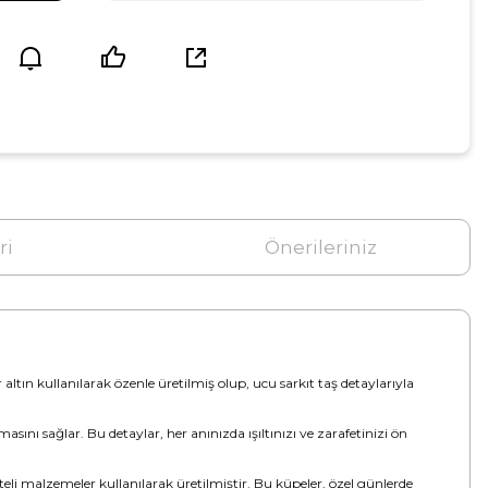
ri
Önerileriniz
ar altın kullanılarak özenle üretilmiş olup, ucu sarkıt taş detaylarıyla
masını sağlar. Bu detaylar, her anınızda ışıltınızı ve zarafetinizi ön
liteli malzemeler kullanılarak üretilmiştir. Bu küpeler, özel günlerde