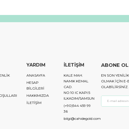
YARDIM
İLETİŞİM
ABONE OL
ENLİK
ANASAYFA
KALE MAH.
EN SON YENIL
NAMIK KEMAL
OLMAK IÇIN E-
HESAP
CAD.
OLABILIRSINIZ.
BİLGİLERİ
NO:10 IC KAPI:5
KOŞULLARI
HAKKIMIZDA
ILKADIM/SAMSUN
İLETİŞİM
(+90)544 459 99
36
bilgi@cahidegold.com