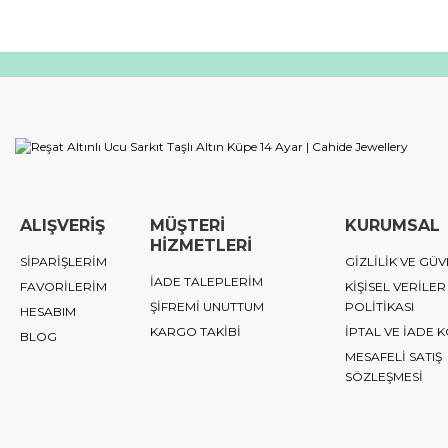
ALIŞVERİŞ
MÜŞTERİ
KURUMSAL
HİZMETLERİ
SİPARİŞLERİM
GİZLİLİK VE GÜV
İADE TALEPLERİM
FAVORİLERİM
KİŞİSEL VERİLER
ŞİFREMİ UNUTTUM
POLİTİKASI
HESABIM
KARGO TAKİBİ
İPTAL VE İADE 
BLOG
MESAFELİ SATIŞ
SÖZLEŞMESİ