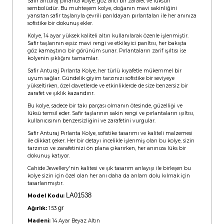
Safir anturaj pırlanta kolye, göz alıcı bir zarafet ve lüksün
sembolüdür. Bu muhteşem kolye, doğanın mavi sakinliğini
yansıtan safir taşlarıyla çevrili parıldayan pırlantaları ile her anınıza
sofistike bir dokunuş ekler.
Kolye, 14 ayar yüksek kaliteli altın kullanılarak özenle işlenmiştir.
Safir taşlarının eşsiz mavi rengi ve etkileyici parıltısı, her bakışta
göz kamaştırıcı bir görünüm sunar. Pırlantaların zarif ışıltısı ise
kolyenin şıklığını tamamlar.
Safir Anturaj Pırlanta Kolye, her türlü kıyafetle mükemmel bir
uyum sağlar. Gündelik giyim tarzınızı sofistike bir seviyeye
yükseltirken, özel davetlerde ve etkinliklerde de size benzersiz bir
zarafet ve şıklık kazandırır.
Bu kolye, sadece bir takı parçası olmanın ötesinde, güzelliği ve
lüksü temsil eder. Safir taşlarının sakin rengi ve pırlantaların ışıltısı,
kullanıcısının benzersizliğini ve zarafetini vurgular.
Safir Anturaj Pırlanta Kolye, sofistike tasarımı ve kaliteli malzemesi
ile dikkat çeker. Her bir detayı incelikle işlenmiş olan bu kolye, sizin
tarzınızı ve zarafetinizi ön plana çıkarırken, her anınıza lüks bir
dokunuş katıyor.
Cahide Jewellery'nin kalitesi ve şık tasarım anlayışı ile birleşen bu
kolye sizin için özel olan her anı daha da anlam dolu kılmak için
tasarlanmıştır.
LA01538
Model Kodu:
gr
Ağırlık:
1.53
Madeni:
14 Ayar Beyaz Altın