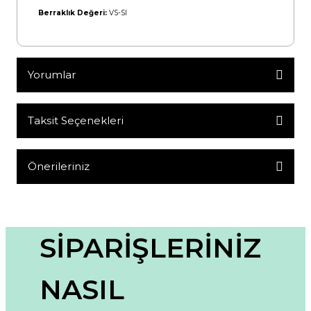
Berraklık Değeri:
VS-SI
Yorumlar
Taksit Seçenekleri
Bu ürüne ilk yorumu siz yapın!
Yorum Yaz
Önerileriniz
Bu ürünün fiyat bilgisi, resim, ürün açıklamalarında ve diğer
konularda yetersiz gördüğünüz noktaları öneri formunu
kullanarak tarafımıza iletebilirsiniz.
Görüş ve önerileriniz için teşekkür ederiz.
SİPARİŞLERİNİZ
Ürün resmi kalitesiz, bozuk veya görüntülenemiyor.
NASIL
Ürün açıklamasında eksik bilgiler bulunuyor.
Ürün bilgilerinde hatalar bulunuyor.