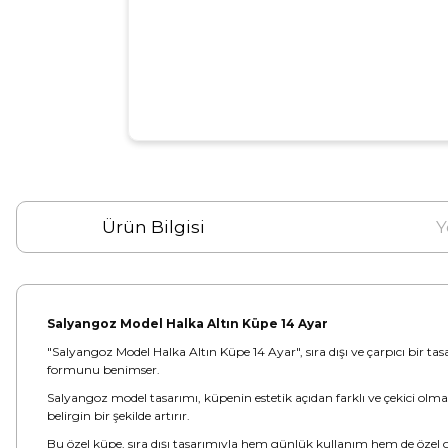
Ürün Bilgisi
Y
Salyangoz Model Halka Altın Küpe 14 Ayar
"Salyangoz Model Halka Altın Küpe 14 Ayar", sıra dışı ve çarpıcı bir t
formunu benimser.
Salyangoz model tasarımı, küpenin estetik açıdan farklı ve çekici olmas
belirgin bir şekilde artırır.
Bu özel küpe, sıra dışı tasarımıyla hem günlük kullanım hem de özel gün