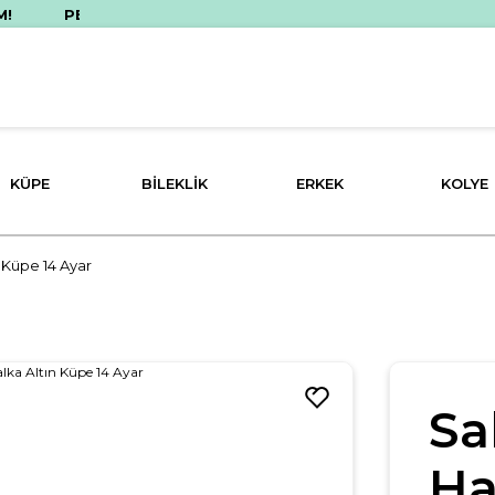
EŞİN FİYATINA 3 TAKSİT İMKANI!
KÜPE
BILEKLIK
ERKEK
KOLYE
 Küpe 14 Ayar
Sa
Ha