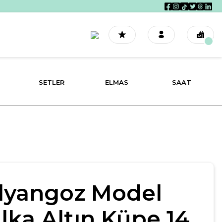
SETLER
ELMAS
SAAT
lyangoz Model
lka Altın Küpe 14