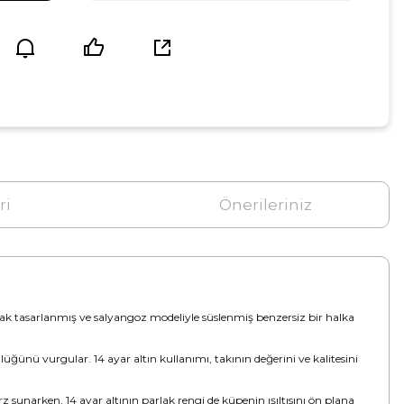
ri
Önerileriniz
larak tasarlanmış ve salyangoz modeliyle süslenmiş benzersiz bir halka
üğünü vurgular. 14 ayar altın kullanımı, takının değerini ve kalitesini
 sunarken, 14 ayar altının parlak rengi de küpenin ışıltısını ön plana