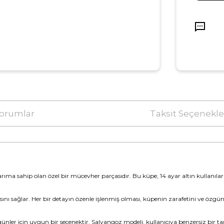
orumlar
Taksit Seçenekle
asarıma sahip olan özel bir mücevher parçasıdır. Bu küpe, 14 ayar altın kullanı
ını sağlar. Her bir detayın özenle işlenmiş olması, küpenin zarafetini ve özgünl
ler için uygun bir seçenektir. Salyangoz modeli, kullanıcıya benzersiz bir tarz