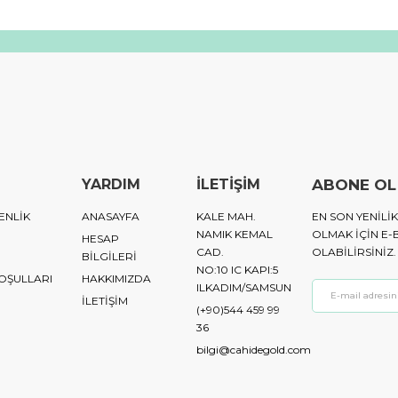
YARDIM
İLETİŞİM
ABONE OL
ENLİK
ANASAYFA
KALE MAH.
EN SON YENIL
NAMIK KEMAL
OLMAK IÇIN E-
HESAP
CAD.
OLABILIRSINIZ.
BİLGİLERİ
NO:10 IC KAPI:5
KOŞULLARI
HAKKIMIZDA
ILKADIM/SAMSUN
İLETİŞİM
(+90)544 459 99
36
bilgi@cahidegold.com