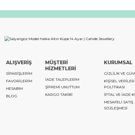
ALIŞVERİŞ
MÜŞTERİ
KURUMSAL
HİZMETLERİ
SİPARİŞLERİM
GİZLİLİK VE GÜV
İADE TALEPLERİM
FAVORİLERİM
KİŞİSEL VERİLER
ŞİFREMİ UNUTTUM
POLİTİKASI
HESABIM
KARGO TAKİBİ
İPTAL VE İADE 
BLOG
MESAFELİ SATIŞ
SÖZLEŞMESİ