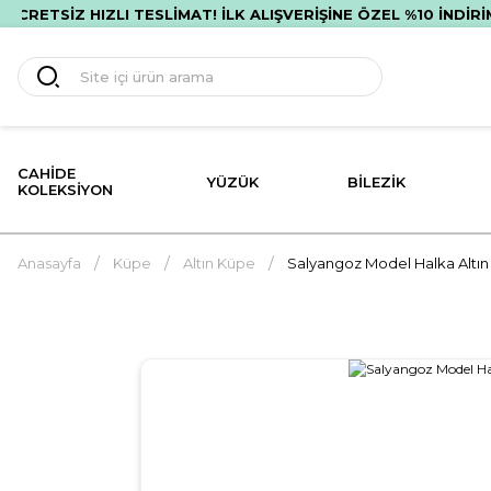
 HIZLI TESLİMAT! İLK ALIŞVERİŞİNE ÖZEL %10 İNDİRİM!
P
CAHIDE
YÜZÜK
BILEZIK
KOLEKSIYON
Anasayfa
Küpe
Altın Küpe
Salyangoz Model Halka Altın