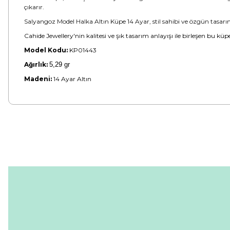
çıkarır.
Salyangoz Model Halka Altın Küpe 14 Ayar, stil sahibi ve özgün tasarımlar
Cahide Jewellery'nin kalitesi ve şık tasarım anlayışı ile birleşen bu kü
Model Kodu:
KP01443
Ağırlık:
5,29 gr
Madeni:
14 Ayar Altın
Bu ürünün fiyat bilgisi, resim, ürün açıklamalarında ve diğer konular
Görüş ve önerileriniz için teşekkür ederiz.
Ürün resmi kalitesiz, bozuk veya görüntülenemiyor.
Ürün açıklamasında eksik bilgiler bulunuyor.
Ürün bilgilerinde hatalar bulunuyor.
Ürün fiyatı diğer sitelerden daha pahalı.
Bu ürüne benzer farklı alternatifler olmalı.