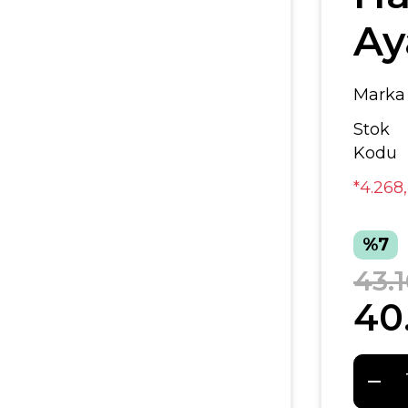
Ay
Marka
Stok
Kodu
*4.268
%7
43.
40.