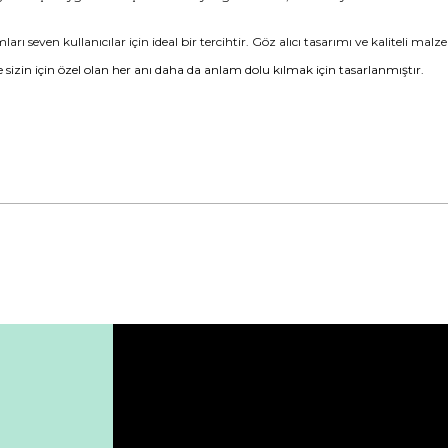
ı seven kullanıcılar için ideal bir tercihtir. Göz alıcı tasarımı ve kaliteli malz
pe sizin için özel olan her anı daha da anlam dolu kılmak için tasarlanmıştır.
da yetersiz gördüğünüz noktaları öneri formunu kullanarak tarafımıza ile
Bu ürüne ilk yorumu siz yapın!
Yorum Yaz