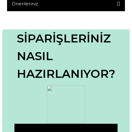
Yorum Yaz
Önerileriniz
Bu ürünün fiyat bilgisi, resim, ürün açıklamalarında ve diğer
konularda yetersiz gördüğünüz noktaları öneri formunu
kullanarak tarafımıza iletebilirsiniz.
Görüş ve önerileriniz için teşekkür ederiz.
SİPARİŞLERİNİZ
Ürün resmi kalitesiz, bozuk veya görüntülenemiyor.
NASIL
Ürün açıklamasında eksik bilgiler bulunuyor.
Ürün bilgilerinde hatalar bulunuyor.
HAZIRLANIYOR?
Ürün fiyatı diğer sitelerden daha pahalı.
Bu ürüne benzer farklı alternatifler olmalı.
Gönder