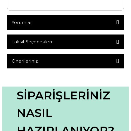
Yorumlar
Taksit Seçenekleri
Bu ürüne ilk yorumu siz yapın!
Yorum Yaz
Önerileriniz
Bu ürünün fiyat bilgisi, resim, ürün açıklamalarında ve diğer
konularda yetersiz gördüğünüz noktaları öneri formunu
kullanarak tarafımıza iletebilirsiniz.
Görüş ve önerileriniz için teşekkür ederiz.
SİPARİŞLERİNİZ
Ürün resmi kalitesiz, bozuk veya görüntülenemiyor.
NASIL
Ürün açıklamasında eksik bilgiler bulunuyor.
Ürün bilgilerinde hatalar bulunuyor.
HAZIRLANIYOR?
Ürün fiyatı diğer sitelerden daha pahalı.