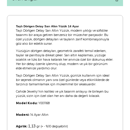
Taşlı Dörtgen Detay Sarı Altın Yüzük 14 Ayar
Taşlı Dörtgen Detay Sarı Altın Yüzük, modern şıklığı ve sofistike
tasarımı bir araya getiren benzersiz bir mücevher parçasıdır. Bu
özel yüzük, dörtgen detayları ve taşların zarif kombinasyonuyla
göz alıcı bir estetik sunar.
Yüzüğün dörtgen detayları, geometrik zarafeti temsil ederken,
taşlar ise parıltısıyla dikkat çeker. Sarı altın kaplaması, yüzüğe
sıcaklık ve lüks bir hava katarak her anınıza özel bir dokunuş ekler.
Her bir detay özenle işlenmiş olup, modern ve şık bir görünüm
elde etmenize yardımcı olur.
Taşlı Dörtgen Detay Sarı Altın Yüzük, günlük kullanım için ideal
bir seçenek olmanın yanı sıra özel günlerde veya etkinliklerde de
tarzınızı tamamlamak için mükemmel bir aksesuardır.
Cahide Jewelry'nin kalitesi ve şık tasarım anlayışı ile birleşen bu
yüzük, sizin için özel olan her anı daha da değerli kılacak.
Model Kodu:
Y001168
Madeni:
14 Ayar Altın
1,13
Ağırlık:
gr (+ - %10 değişebilir)