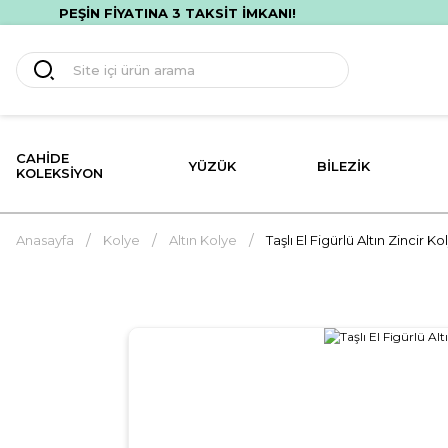
PEŞİN FİYATINA 3 TAKSİT İMKANI!
CAHIDE
YÜZÜK
BILEZIK
KOLEKSIYON
Anasayfa
Kolye
Altın Kolye
Taşlı El Figürlü Altın Zincir K