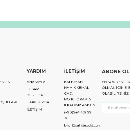
YARDIM
İLETİŞİM
ABONE OL
ENLİK
ANASAYFA
KALE MAH.
EN SON YENIL
NAMIK KEMAL
OLMAK IÇIN E-
HESAP
CAD.
OLABILIRSINIZ.
BİLGİLERİ
NO:10 IC KAPI:5
KOŞULLARI
HAKKIMIZDA
ILKADIM/SAMSUN
İLETİŞİM
(+90)544 459 99
36
bilgi@cahidegold.com