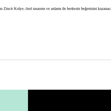
ın Zincir Kolye, özel tasarımı ve anlamı ile herkesin beğenisini kazanaca
da yetersiz gördüğünüz noktaları öneri formunu kullanarak tarafımıza ile
Bu ürüne ilk yorumu siz yapın!
Yorum Yaz