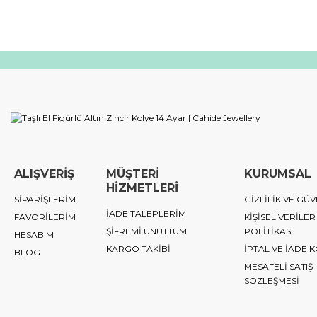
ALIŞVERİŞ
MÜŞTERİ
KURUMSAL
HİZMETLERİ
SİPARİŞLERİM
GİZLİLİK VE GÜV
İADE TALEPLERİM
FAVORİLERİM
KİŞİSEL VERİLER
ŞİFREMİ UNUTTUM
POLİTİKASI
HESABIM
KARGO TAKİBİ
İPTAL VE İADE 
BLOG
MESAFELİ SATIŞ
SÖZLEŞMESİ