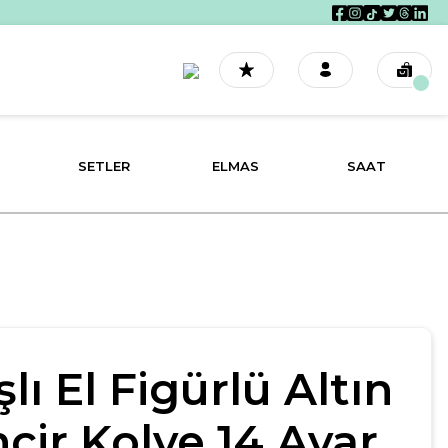
SETLER
ELMAS
SAAT
şlı El Figürlü Altın
ncir Kolye 14 Ayar