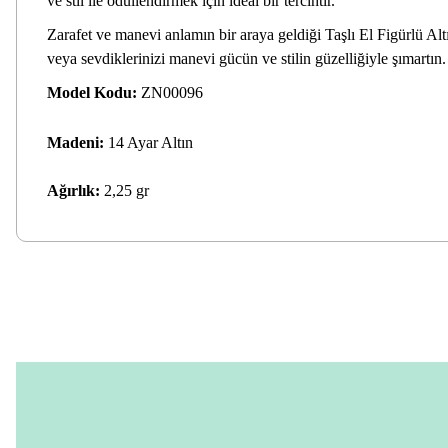
ve stil ile ödüllendirmek için ideal bir tercihtir.
Zarafet ve manevi anlamın bir araya geldiği Taşlı El Figürlü Alt
veya sevdiklerinizi manevi gücün ve stilin güzelliğiyle şımartın.
Model Kodu:
ZN00096
Madeni:
14 Ayar Altın
Ağırlık:
2,25 gr
Bu ürünün fiyat bilgisi, resim, ürün açıklamalarında ve diğer konular
Görüş ve önerileriniz için teşekkür ederiz.
Ürün resmi kalitesiz, bozuk veya görüntülenemiyor.
Ürün açıklamasında eksik bilgiler bulunuyor.
Ürün bilgilerinde hatalar bulunuyor.
Ürün fiyatı diğer sitelerden daha pahalı.
Bu ürüne benzer farklı alternatifler olmalı.