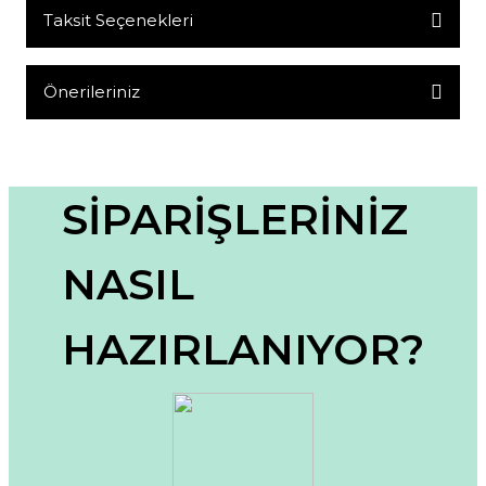
Taksit Seçenekleri
Bu ürüne ilk yorumu siz yapın!
Yorum Yaz
Önerileriniz
Bu ürünün fiyat bilgisi, resim, ürün açıklamalarında ve diğer
konularda yetersiz gördüğünüz noktaları öneri formunu
kullanarak tarafımıza iletebilirsiniz.
Görüş ve önerileriniz için teşekkür ederiz.
SİPARİŞLERİNİZ
Ürün resmi kalitesiz, bozuk veya görüntülenemiyor.
NASIL
Ürün açıklamasında eksik bilgiler bulunuyor.
Ürün bilgilerinde hatalar bulunuyor.
HAZIRLANIYOR?
Ürün fiyatı diğer sitelerden daha pahalı.
Bu ürüne benzer farklı alternatifler olmalı.