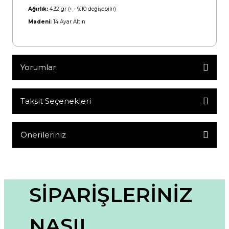
Ağırlık:
4,32 gr
(+ - %10 değişebilir)
Madeni:
14 Ayar Altın
Yorumlar
Taksit Seçenekleri
Bu ürüne ilk yorumu siz yapın!
Yorum Yaz
Önerileriniz
Bu ürünün fiyat bilgisi, resim, ürün açıklamalarında ve diğer
konularda yetersiz gördüğünüz noktaları öneri formunu
kullanarak tarafımıza iletebilirsiniz.
Görüş ve önerileriniz için teşekkür ederiz.
SİPARİŞLERİNİZ
Ürün resmi kalitesiz, bozuk veya görüntülenemiyor.
NASIL
Ürün açıklamasında eksik bilgiler bulunuyor.