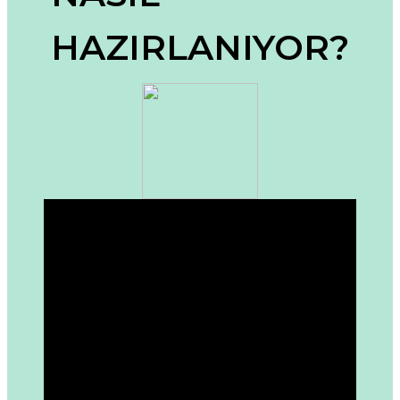
Ürün bilgilerinde hatalar bulunuyor.
HAZIRLANIYOR?
Ürün fiyatı diğer sitelerden daha pahalı.
Bu ürüne benzer farklı alternatifler olmalı.
Gönder