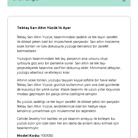
Tektaş Sarı Altın Yüzük 14 Ayar
Tektaş Sarı Altın Yüzük, tasarımındaki sadelik ve tek taşın zarafeti
ile dikkat çeken özel bir mücevherat parçasıdır. Sarı altın malzeme,
sıcak tonları ve lüks dokusuyla yüzüğe benzersiz bir zarafet
katmaktadır.
Yüzüğün tasarımındaki tek taş, parçanın ana unsuru olup
ışıltısıyla göz alıcı bir parlaklık sunar. Sarı altın ise tek taşı
çerçeveleyerek tasarıma zarif bir dokunuş ekler. Minimalist detaylar,
yüzüğü abartısız ve etkileyici kılar.
Altının sıcak tonları, yüzüğü taşıyan kişiye sofistik bir hava katar.
Tektaş Sarı Altın Yüzük, günlük kullanımın yanı sıra özel günlerde
de kusursuz bir şıklık sunar. Klasik tasarımı ile uzun yıllar boyunca
modası geçmeyen bir parça olma özelliğine sahiptir.
Bu yüzük, sadeliği ve tek taşın zarafeti ile dikkat çekici bir parçadır.
Tektaş Sarı Altın Yüzük, sevdiklerinize özel bir hediye veya
kendinizi şımartmak için mükemmel bir seçenektir.
Cahide Jewelry'nin kalitesi ve şık tasarım anlayışı ile birleşen bu
yüzük sizin için özel olan her anı daha da anlam dolu kılmak için
tasarlanmıştır.
Model Kodu:
Y001050