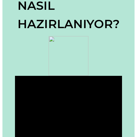
NASIL
Ürün açıklamasında eksik bilgiler bulunuyor.
Ürün bilgilerinde hatalar bulunuyor.
HAZIRLANIYOR?
Ürün fiyatı diğer sitelerden daha pahalı.
Bu ürüne benzer farklı alternatifler olmalı.
Gönder