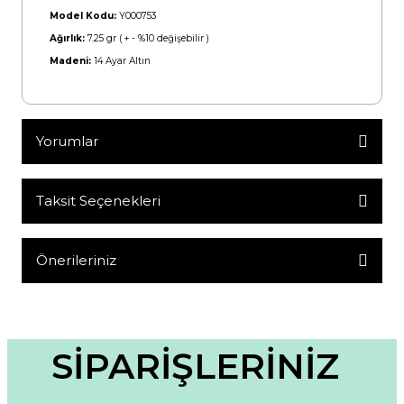
Model Kodu:
Y000753
Ağırlık:
7.25 gr ( + - %10 değişebilir )
Madeni:
14 Ayar Altın
Yorumlar
Taksit Seçenekleri
Bu ürüne ilk yorumu siz yapın!
Yorum Yaz
Önerileriniz
Bu ürünün fiyat bilgisi, resim, ürün açıklamalarında ve diğer
konularda yetersiz gördüğünüz noktaları öneri formunu
kullanarak tarafımıza iletebilirsiniz.
Görüş ve önerileriniz için teşekkür ederiz.
SİPARİŞLERİNİZ
Ürün resmi kalitesiz, bozuk veya görüntülenemiyor.