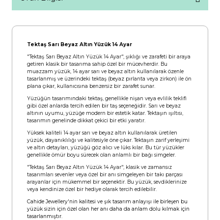
Tektaş Sarı Beyaz Altın Yüzük 14 Ayar
"Tektaş Sarı Beyaz Altın Yüzük 14 Ayar", şıklığı ve zarafeti bir araya
getiren klasik bir tasarıma sahip özel bir mücevherdir. Bu
muazzam yüzük, 14 ayar sarı ve beyaz altın kullanılarak özenle
tasarlanmış ve üzerindeki tektaş (beyaz pırlanta veya zirkon) ile ön
plana çıkar, kullanıcısına benzersiz bir zarafet sunar.
Yüzüğün tasarımındaki tektaş, genellikle nişan veya evlilik teklifi
gibi özel anlarda tercih edilen bir taş seçeneğidir. Sarı ve beyaz
altının uyumu, yüzüğe modern bir estetik katar. Tektaşın ışıltısı,
tasarımın genelinde dikkat çekici bir etki yaratır.
Yüksek kaliteli 14 ayar sarı ve beyaz altın kullanılarak üretilen
yüzük, dayanıklılığı ve kalitesiyle öne çıkar. Tektaşın zarif yerleşimi
ve altın detayları, yüzüğü göz alıcı ve lüks kılar. Bu tür yüzükler
genellikle ömür boyu sürecek olan anlamlı bir bağı simgeler.
"Tektaş Sarı Beyaz Altın Yüzük 14 Ayar", klasik ve zamansız
tasarımları sevenler veya özel bir anı simgeleyen bir takı parçası
arayanlar için mükemmel bir seçenektir. Bu yüzük, sevdiklerinize
veya kendinize özel bir hediye olarak tercih edilebilir.
Cahide Jewellery'nin kalitesi ve şık tasarım anlayışı ile birleşen bu
yüzük sizin için özel olan her anı daha da anlam dolu kılmak için
tasarlanmıştır.