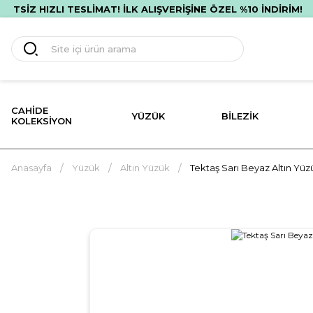
HIZLI TESLİMAT! İLK ALIŞVERİŞİNE ÖZEL %10 İNDİRİM!
PE
CAHIDE
YÜZÜK
BILEZIK
KOLEKSIYON
Anasayfa
Yüzük
Altın Yüzük
Tektaş Sarı Beyaz Altın Yüz