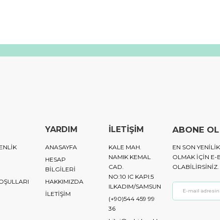
YARDIM
İLETİŞİM
ABONE OL
ENLİK
ANASAYFA
KALE MAH.
EN SON YENIL
NAMIK KEMAL
OLMAK IÇIN E-
HESAP
CAD.
OLABILIRSINIZ.
BİLGİLERİ
NO:10 IC KAPI:5
KOŞULLARI
HAKKIMIZDA
ILKADIM/SAMSUN
İLETİŞİM
(+90)544 459 99
36