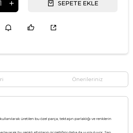
SEPETE EKLE
ri
Önerileriniz
 kullanılarak üretilen bu özel parça, tektaşın parlaklığı ve renklerin
arlayarak bu renkli altınların güzelliğini daha da vurguluyor. Sarı