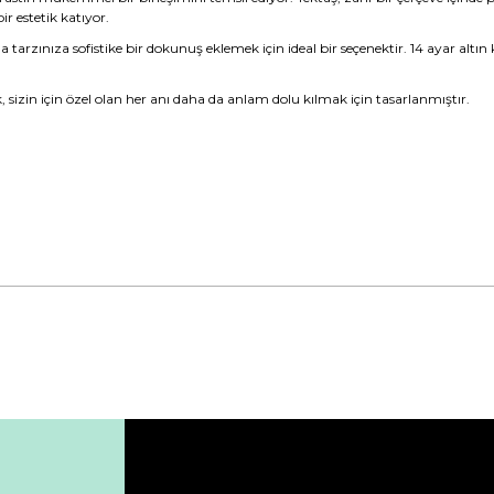
r estetik katıyor.
tarzınıza sofistike bir dokunuş eklemek için ideal bir seçenektir. 14 ayar altın k
k, sizin için özel olan her anı daha da anlam dolu kılmak için tasarlanmıştır.
da yetersiz gördüğünüz noktaları öneri formunu kullanarak tarafımıza ile
Bu ürüne ilk yorumu siz yapın!
Yorum Yaz