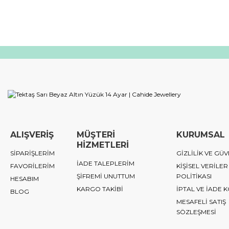
ALIŞVERİŞ
MÜŞTERİ
KURUMSAL
HİZMETLERİ
SİPARİŞLERİM
GİZLİLİK VE GÜV
İADE TALEPLERİM
FAVORİLERİM
KİŞİSEL VERİLER
ŞİFREMİ UNUTTUM
POLİTİKASI
HESABIM
KARGO TAKİBİ
İPTAL VE İADE 
BLOG
MESAFELİ SATIŞ
SÖZLEŞMESİ