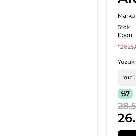
Marka
Stok
Kodu
*2.825
Yüzük
%7
28.
26