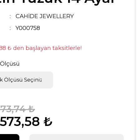
CAHİDE JEWELLERY
Y000758
,88 ₺ den başlayan taksitlerle!
 Ölçüsü
573,74 ₺
.573,58 ₺