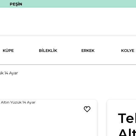
ŞİN FİYATINA 3 TAKSİT İMKANI!
KÜPE
BILEKLIK
ERKEK
KOLYE
ük 14 Ayar
Te
Al