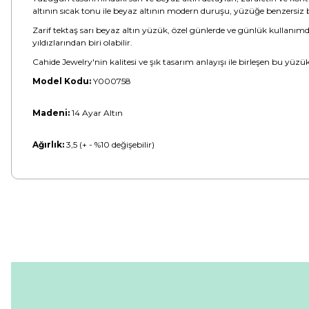
altının sıcak tonu ile beyaz altının modern duruşu, yüzüğe benzersiz bi
Zarif tektaş sarı beyaz altın yüzük, özel günlerde ve günlük kullanımda 
yıldızlarından biri olabilir.
Cahide Jewelry'nin kalitesi ve şık tasarım anlayışı ile birleşen bu yüzü
Model Kodu:
Y000758
Madeni:
14 Ayar Altın
Ağırlık:
3,5 (+ - %10 değişebilir)
Bu ürünün fiyat bilgisi, resim, ürün açıklamalarında ve diğer konular
Görüş ve önerileriniz için teşekkür ederiz.
Ürün resmi kalitesiz, bozuk veya görüntülenemiyor.
Ürün açıklamasında eksik bilgiler bulunuyor.
Ürün bilgilerinde hatalar bulunuyor.
Ürün fiyatı diğer sitelerden daha pahalı.