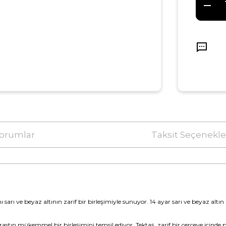
orumlar
Taksit Seçenekle
nı sarı ve beyaz altının zarif bir birleşimiyle sunuyor. 14 ayar sarı ve beyaz altın
astın mükemmel bir birleşimini temsil ediyor. Tektaş, zarif bir çerçeve içinde p