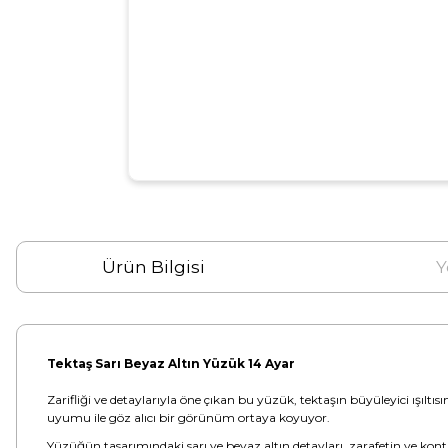
Ürün Bilgisi
Y
Tektaş Sarı Beyaz Altın Yüzük 14 Ayar
Zarifliği ve detaylarıyla öne çıkan bu yüzük, tektaşın büyüleyici ışıltısı
uyumu ile göz alıcı bir görünüm ortaya koyuyor.
Yüzüğün tasarımındaki sarı ve beyaz altın detayları, zarafetin ve kontr