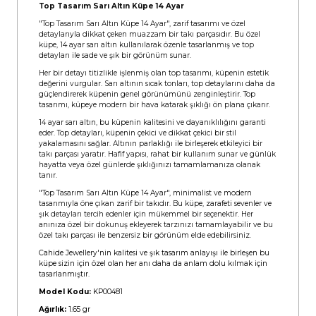
Top Tasarım Sarı Altın Küpe 14 Ayar
"Top Tasarım Sarı Altın Küpe 14 Ayar", zarif tasarımı ve özel
detaylarıyla dikkat çeken muazzam bir takı parçasıdır. Bu özel
küpe, 14 ayar sarı altın kullanılarak özenle tasarlanmış ve top
detayları ile sade ve şık bir görünüm sunar.
Her bir detayı titizlikle işlenmiş olan top tasarımı, küpenin estetik
değerini vurgular. Sarı altının sıcak tonları, top detaylarını daha da
güçlendirerek küpenin genel görünümünü zenginleştirir. Top
tasarımı, küpeye modern bir hava katarak şıklığı ön plana çıkarır.
14 ayar sarı altın, bu küpenin kalitesini ve dayanıklılığını garanti
eder. Top detayları, küpenin çekici ve dikkat çekici bir stil
yakalamasını sağlar. Altının parlaklığı ile birleşerek etkileyici bir
takı parçası yaratır. Hafif yapısı, rahat bir kullanım sunar ve günlük
hayatta veya özel günlerde şıklığınızı tamamlamanıza olanak
tanır.
"Top Tasarım Sarı Altın Küpe 14 Ayar", minimalist ve modern
tasarımıyla öne çıkan zarif bir takıdır. Bu küpe, zarafeti sevenler ve
şık detayları tercih edenler için mükemmel bir seçenektir. Her
anınıza özel bir dokunuş ekleyerek tarzınızı tamamlayabilir ve bu
özel takı parçası ile benzersiz bir görünüm elde edebilirsiniz.
Cahide Jewellery'nin kalitesi ve şık tasarım anlayışı ile birleşen bu
küpe sizin için özel olan her anı daha da anlam dolu kılmak için
tasarlanmıştır.
Model Kodu:
KP00481
Ağırlık:
1.65 gr