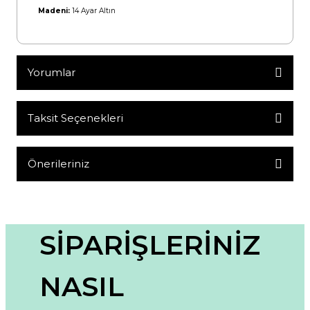
Madeni:
14 Ayar Altın
Yorumlar
Taksit Seçenekleri
Bu ürüne ilk yorumu siz yapın!
Yorum Yaz
Önerileriniz
Bu ürünün fiyat bilgisi, resim, ürün açıklamalarında ve diğer
konularda yetersiz gördüğünüz noktaları öneri formunu
kullanarak tarafımıza iletebilirsiniz.
Görüş ve önerileriniz için teşekkür ederiz.
SİPARİŞLERİNİZ
Ürün resmi kalitesiz, bozuk veya görüntülenemiyor.
NASIL
Ürün açıklamasında eksik bilgiler bulunuyor.
Ürün bilgilerinde hatalar bulunuyor.