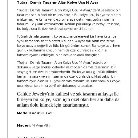
Tuğralı Damla Tasarım Altın Kolye Ucu 14 Ayar
"Tuğralı Damla Tasarım Altın Kolye Ucu 14 Ayar," zarif ve estetik bir
tasarıma sahip özel bir mücevherdir. Bu kolye ucu, 14 ayar sarı altın
malzemesi ile kalite ve lüksü bir araya getirirken, tuğralı damla
tasarımı ile şıklık katmaktadır. Altının parlaklığı ve detaylı tasarım,
bu kolye ucu ile özel ve dikkat çekici bir stil sunar.
Tuğralı damla tasarımı, kolye ucuna geleneksel bir hava katar ve
aynı zamanda zarif bir estetik sunar. 14 ayar sarı altın malzeme,
kolye ucuyla değerli ve lüks bir görünüm sunar. Bu kolye ucu, hem
günlük kullanıma uygun hem de özel günlerde şıklığınızı
tamamlayacak etkileyici bir aksesuar olarak öne çıkar.
"Tuğralı Damla Tasarım Altın Kolye Ucu 14 Ayar," estetik bir
dokunuş ve geleneksel detaylar ile modern damla tasarımını bir
araya getiren özel bir mücevherdir. Bu kolye ucu, günlük stilinizi
tamamlayacak ve aynı zamanda özel günlerde dikkat çekici bir
tamamlayıcı olabilir. Tuğralı damla tasarımı ile süslenmiş bu kolye
ucu, kişisel tarzınıza zarif bir dokunuş katacaktır.
Cahide Jewelry'nin kalitesi ve şık tasarım anlayışı ile
birleşen bu kolye, sizin için özel olan her anı daha da
anlam dolu kılmak için tasarlanmıştır.
Model Kodu:
KL00491
Madeni:
14 Ayar Altın