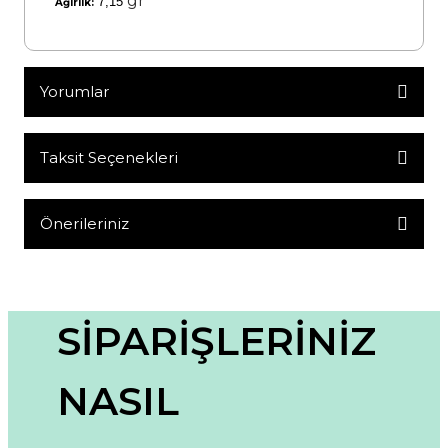
gr
7,15
Ağırlık:
Yorumlar
Taksit Seçenekleri
Bu ürüne ilk yorumu siz yapın!
Yorum Yaz
Önerileriniz
Bu ürünün fiyat bilgisi, resim, ürün açıklamalarında ve diğer
konularda yetersiz gördüğünüz noktaları öneri formunu
kullanarak tarafımıza iletebilirsiniz.
Görüş ve önerileriniz için teşekkür ederiz.
SİPARİŞLERİNİZ
Ürün resmi kalitesiz, bozuk veya görüntülenemiyor.
NASIL
Ürün açıklamasında eksik bilgiler bulunuyor.
Ürün bilgilerinde hatalar bulunuyor.