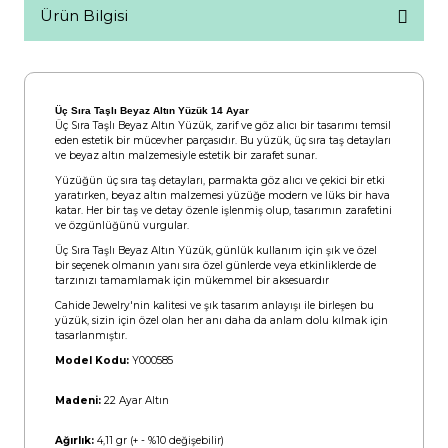
Ürün Bilgisi
Üç Sıra Taşlı Beyaz Altın Yüzük 14 Ayar
Üç Sıra Taşlı Beyaz Altın Yüzük, zarif ve göz alıcı bir tasarımı temsil
eden estetik bir mücevher parçasıdır. Bu yüzük, üç sıra taş detayları
ve beyaz altın malzemesiyle estetik bir zarafet sunar.
Yüzüğün üç sıra taş detayları, parmakta göz alıcı ve çekici bir etki
yaratırken, beyaz altın malzemesi yüzüğe modern ve lüks bir hava
katar. Her bir taş ve detay özenle işlenmiş olup, tasarımın zarafetini
ve özgünlüğünü vurgular.
Üç Sıra Taşlı Beyaz Altın Yüzük, günlük kullanım için şık ve özel
bir seçenek olmanın yanı sıra özel günlerde veya etkinliklerde de
tarzınızı tamamlamak için mükemmel bir aksesuardır
Cahide Jewelry'nin kalitesi ve şık tasarım anlayışı ile birleşen bu
yüzük, sizin için özel olan her anı daha da anlam dolu kılmak için
tasarlanmıştır.
Model Kodu:
Y000585
Madeni:
22 Ayar Altın
Ağırlık:
4,11 gr (+ - %10 değişebilir)