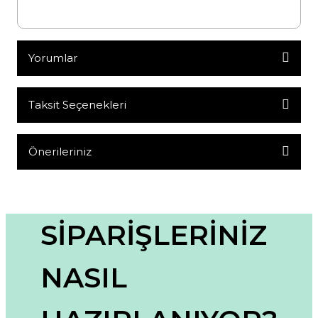
Yorumlar
Taksit Seçenekleri
Bu ürüne ilk yorumu siz yapın!
Yorum Yaz
Önerileriniz
Bu ürünün fiyat bilgisi, resim, ürün açıklamalarında ve diğer
konularda yetersiz gördüğünüz noktaları öneri formunu
kullanarak tarafımıza iletebilirsiniz.
Görüş ve önerileriniz için teşekkür ederiz.
SİPARİŞLERİNİZ
Ürün resmi kalitesiz, bozuk veya görüntülenemiyor.
NASIL
Ürün açıklamasında eksik bilgiler bulunuyor.
Ürün bilgilerinde hatalar bulunuyor.
Ürün fiyatı diğer sitelerden daha pahalı.