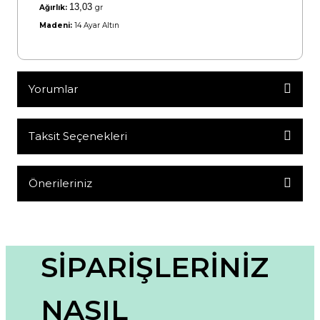
13,03
Ağırlık:
gr
Madeni:
14 Ayar Altın
Yorumlar
Taksit Seçenekleri
Bu ürüne ilk yorumu siz yapın!
Yorum Yaz
Önerileriniz
Bu ürünün fiyat bilgisi, resim, ürün açıklamalarında ve diğer
konularda yetersiz gördüğünüz noktaları öneri formunu
kullanarak tarafımıza iletebilirsiniz.
Görüş ve önerileriniz için teşekkür ederiz.
SİPARİŞLERİNİZ
Ürün resmi kalitesiz, bozuk veya görüntülenemiyor.
NASIL
Ürün açıklamasında eksik bilgiler bulunuyor.