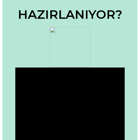
Ürün bilgilerinde hatalar bulunuyor.
HAZIRLANIYOR?
Ürün fiyatı diğer sitelerden daha pahalı.
Bu ürüne benzer farklı alternatifler olmalı.
Gönder