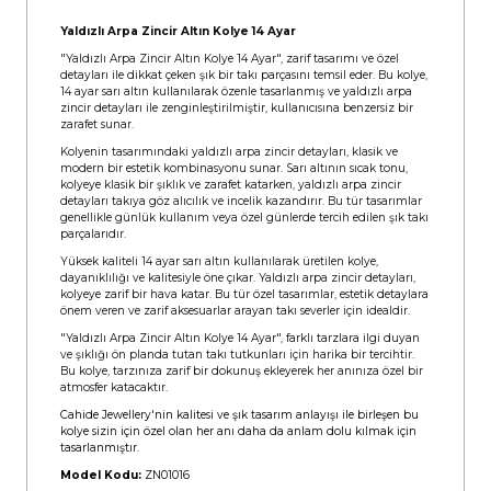
Yaldızlı Arpa Zincir Altın Kolye 14 Ayar
"Yaldızlı Arpa Zincir Altın Kolye 14 Ayar", zarif tasarımı ve özel
detayları ile dikkat çeken şık bir takı parçasını temsil eder. Bu kolye,
14 ayar sarı altın kullanılarak özenle tasarlanmış ve yaldızlı arpa
zincir detayları ile zenginleştirilmiştir, kullanıcısına benzersiz bir
zarafet sunar.
Kolyenin tasarımındaki yaldızlı arpa zincir detayları, klasik ve
modern bir estetik kombinasyonu sunar. Sarı altının sıcak tonu,
kolyeye klasik bir şıklık ve zarafet katarken, yaldızlı arpa zincir
detayları takıya göz alıcılık ve incelik kazandırır. Bu tür tasarımlar
genellikle günlük kullanım veya özel günlerde tercih edilen şık takı
parçalarıdır.
Yüksek kaliteli 14 ayar sarı altın kullanılarak üretilen kolye,
dayanıklılığı ve kalitesiyle öne çıkar. Yaldızlı arpa zincir detayları,
kolyeye zarif bir hava katar. Bu tür özel tasarımlar, estetik detaylara
önem veren ve zarif aksesuarlar arayan takı severler için idealdir.
"Yaldızlı Arpa Zincir Altın Kolye 14 Ayar", farklı tarzlara ilgi duyan
ve şıklığı ön planda tutan takı tutkunları için harika bir tercihtir.
Bu kolye, tarzınıza zarif bir dokunuş ekleyerek her anınıza özel bir
atmosfer katacaktır.
Cahide Jewellery'nin kalitesi ve şık tasarım anlayışı ile birleşen bu
kolye sizin için özel olan her anı daha da anlam dolu kılmak için
tasarlanmıştır.
Model Kodu:
ZN01016