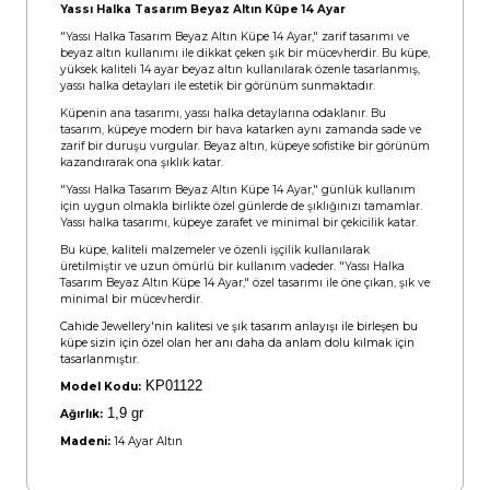
Yassı Halka Tasarım Beyaz Altın Küpe 14 Ayar
"Yassı Halka Tasarım Beyaz Altın Küpe 14 Ayar," zarif tasarımı ve
beyaz altın kullanımı ile dikkat çeken şık bir mücevherdir. Bu küpe,
yüksek kaliteli 14 ayar beyaz altın kullanılarak özenle tasarlanmış,
yassı halka detayları ile estetik bir görünüm sunmaktadır.
Küpenin ana tasarımı, yassı halka detaylarına odaklanır. Bu
tasarım, küpeye modern bir hava katarken aynı zamanda sade ve
zarif bir duruşu vurgular. Beyaz altın, küpeye sofistike bir görünüm
kazandırarak ona şıklık katar.
"Yassı Halka Tasarım Beyaz Altın Küpe 14 Ayar," günlük kullanım
için uygun olmakla birlikte özel günlerde de şıklığınızı tamamlar.
Yassı halka tasarımı, küpeye zarafet ve minimal bir çekicilik katar.
Bu küpe, kaliteli malzemeler ve özenli işçilik kullanılarak
üretilmiştir ve uzun ömürlü bir kullanım vadeder. "Yassı Halka
Tasarım Beyaz Altın Küpe 14 Ayar," özel tasarımı ile öne çıkan, şık ve
minimal bir mücevherdir.
Cahide Jewellery'nin kalitesi ve şık tasarım anlayışı ile birleşen bu
küpe sizin için özel olan her anı daha da anlam dolu kılmak için
tasarlanmıştır.
KP01122
Model Kodu:
1,9 gr
Ağırlık:
Madeni:
14 Ayar Altın