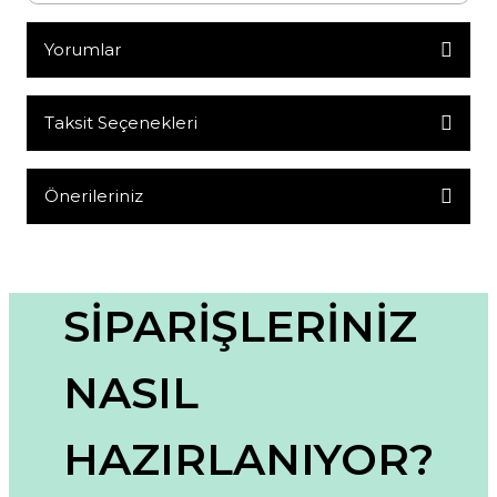
Yorumlar
Taksit Seçenekleri
Bu ürüne ilk yorumu siz yapın!
Yorum Yaz
Önerileriniz
Bu ürünün fiyat bilgisi, resim, ürün açıklamalarında ve diğer
konularda yetersiz gördüğünüz noktaları öneri formunu
kullanarak tarafımıza iletebilirsiniz.
Görüş ve önerileriniz için teşekkür ederiz.
SİPARİŞLERİNİZ
Ürün resmi kalitesiz, bozuk veya görüntülenemiyor.
NASIL
Ürün açıklamasında eksik bilgiler bulunuyor.
Ürün bilgilerinde hatalar bulunuyor.
HAZIRLANIYOR?
Ürün fiyatı diğer sitelerden daha pahalı.
Bu ürüne benzer farklı alternatifler olmalı.