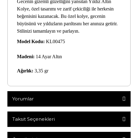
Gecenin gizemli güzelliğini yansıtan Yıldız Altın
Kolye, özel tasarımı ve zarif çekiciliği ile herkesin
beğenisini kazanacak. Bu özel kolye, gecenin
büyüsünü ve yıldızların parıltısını her anınıza getirir.
Stilinizi tamamlayın ve parlayın.
Model Kodu:
KL00475
Madeni:
14 Ayar Altın
Ağırlık:
3,35 gr
Yorumlar
Taksit Seçenekleri
Bu ürüne ilk yorumu siz yapın!