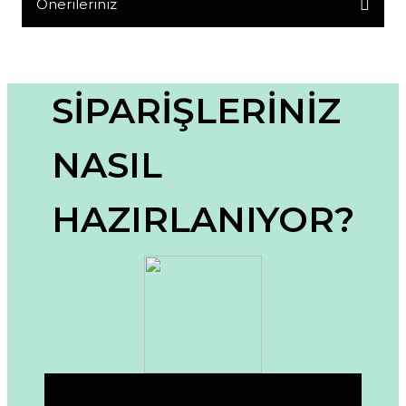
Yorum Yaz
Önerileriniz
Bu ürünün fiyat bilgisi, resim, ürün açıklamalarında ve diğer
konularda yetersiz gördüğünüz noktaları öneri formunu
kullanarak tarafımıza iletebilirsiniz.
Görüş ve önerileriniz için teşekkür ederiz.
SİPARİŞLERİNİZ
Ürün resmi kalitesiz, bozuk veya görüntülenemiyor.
NASIL
Ürün açıklamasında eksik bilgiler bulunuyor.
Ürün bilgilerinde hatalar bulunuyor.
HAZIRLANIYOR?
Ürün fiyatı diğer sitelerden daha pahalı.
Bu ürüne benzer farklı alternatifler olmalı.
Gönder