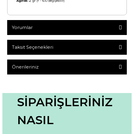
2
Ağırlık:
gr (+ - %10 değişebilir)
Yorumlar
Taksit Seçenekleri
Bu ürüne ilk yorumu siz yapın!
Yorum Yaz
Önerileriniz
Bu ürünün fiyat bilgisi, resim, ürün açıklamalarında ve diğer
konularda yetersiz gördüğünüz noktaları öneri formunu
kullanarak tarafımıza iletebilirsiniz.
Görüş ve önerileriniz için teşekkür ederiz.
SİPARİŞLERİNİZ
Ürün resmi kalitesiz, bozuk veya görüntülenemiyor.
NASIL
Ürün açıklamasında eksik bilgiler bulunuyor.
Ürün bilgilerinde hatalar bulunuyor.