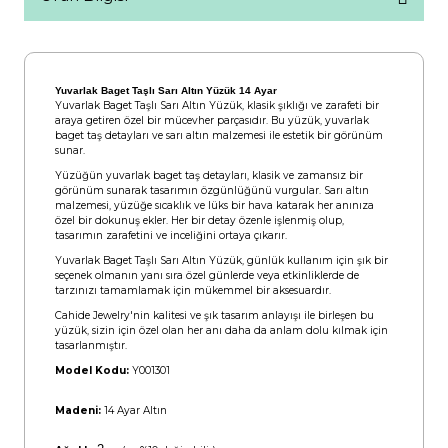
Yuvarlak Baget Taşlı Sarı Altın Yüzük 14 Ayar
Yuvarlak Baget Taşlı Sarı Altın Yüzük, klasik şıklığı ve zarafeti bir
araya getiren özel bir mücevher parçasıdır. Bu yüzük, yuvarlak
baget taş detayları ve sarı altın malzemesi ile estetik bir görünüm
sunar.
Yüzüğün yuvarlak baget taş detayları, klasik ve zamansız bir
görünüm sunarak tasarımın özgünlüğünü vurgular. Sarı altın
malzemesi, yüzüğe sıcaklık ve lüks bir hava katarak her anınıza
özel bir dokunuş ekler. Her bir detay özenle işlenmiş olup,
tasarımın zarafetini ve inceliğini ortaya çıkarır.
Yuvarlak Baget Taşlı Sarı Altın Yüzük, günlük kullanım için şık bir
seçenek olmanın yanı sıra özel günlerde veya etkinliklerde de
tarzınızı tamamlamak için mükemmel bir aksesuardır.
Cahide Jewelry'nin kalitesi ve şık tasarım anlayışı ile birleşen bu
yüzük, sizin için özel olan her anı daha da anlam dolu kılmak için
tasarlanmıştır.
Model Kodu:
Y001301
Madeni:
14 Ayar Altın