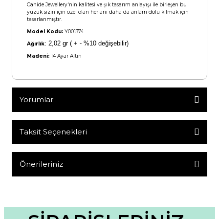
Cahide Jewellery'nin kalitesi ve şık tasarım anlayışı ile birleşen bu
yüzük sizin için özel olan her anı daha da anlam dolu kılmak için
tasarlanmıştır.
Model Kodu:
Y001374
:
2,02 gr ( + - %10 değişebilir)
Ağırlık
Madeni:
14 Ayar Altın
Yorumlar
Taksit Seçenekleri
Bu ürüne ilk yorumu siz yapın!
Yorum Yaz
Önerileriniz
Bu ürünün fiyat bilgisi, resim, ürün açıklamalarında ve diğer
konularda yetersiz gördüğünüz noktaları öneri formunu
kullanarak tarafımıza iletebilirsiniz.
Görüş ve önerileriniz için teşekkür ederiz.