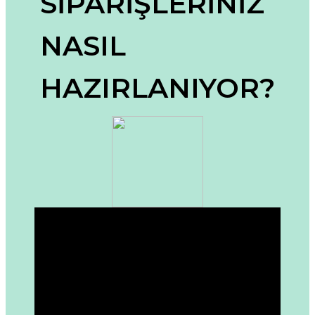
SİPARİŞLERİNİZ
Ürün resmi kalitesiz, bozuk veya görüntülenemiyor.
NASIL
Ürün açıklamasında eksik bilgiler bulunuyor.
Ürün bilgilerinde hatalar bulunuyor.
HAZIRLANIYOR?
Ürün fiyatı diğer sitelerden daha pahalı.
Bu ürüne benzer farklı alternatifler olmalı.
Gönder