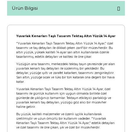
Ürün Bilgisi
Yuvarlak Kenarları Taşlı Tasarım Tektaş Altın Yüzük 14 Ayar
"Yuvarlak Kenarları Taşlı Tasarım Tektaş Altın Yüzük 14 Ayar," özel
tasarımı ve taş detayları ile dikkat çeken zarif bir mücevherdir. Bu
altın yüzük, yüksek kaliteli 14 ayar sarı altın kullanılarak özenle
tasarlanmış, estetik detayları ve kalitesi ile öne çıkar.
Yüzüğün ana tasarımı, merkezdeki tektaş taşın çevresinde yer alan
yuvarlak kenarlı taş detayları ile süslenmiş bir şekildedir. Bu
detaylar, yüzüğe ışıltı ve zarafet katarken, tasarımını zenginleştirir.
Sarı altın, yüzüğe sıcak ve lüks bir ton katarak ona değerli bir hava
katar.
Yuvarlak Kenarları Taşlı Tasarım Tektaş Altın Yüzük 14 Ayar, özel
tasarımı ile günlük kullanım için uygun olmakla birlikte özel
günlerde de şıklığınızı tamamlar. Tektaşın etkileyici parlaklığı ve
yuvarlak kenarlı taş detayları, yüzüğü göz alıcı bir mücevher
haline getirir.
Bu yüzük, kaliteli malzemeler ve özenli işçilik kullanılarak
üretilmiştir ve uzun ömürlü bir kullanım vadeder. "Yuvarlak
Kenarları Taşlı Tasarım Tektaş Altın Yüzük 14 Ayar," estetik detayları
ve özel tasarımı ile öne çıkan, şık ve özel bir mücevherdir.