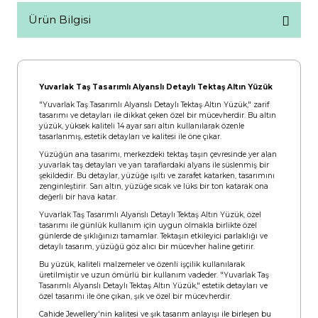
Ürün Bilgisi
Yuvarlak Taş Tasarımlı Alyanslı Detaylı Tektaş Altın Yüzük
"Yuvarlak Taş Tasarımlı Alyanslı Detaylı Tektaş Altın Yüzük," zarif
tasarımı ve detayları ile dikkat çeken özel bir mücevherdir. Bu altın
yüzük, yüksek kaliteli 14 ayar sarı altın kullanılarak özenle
tasarlanmış, estetik detayları ve kalitesi ile öne çıkar.
Yüzüğün ana tasarımı, merkezdeki tektaş taşın çevresinde yer alan
yuvarlak taş detayları ve yan taraflardaki alyans ile süslenmiş bir
şekildedir. Bu detaylar, yüzüğe ışıltı ve zarafet katarken, tasarımını
zenginleştirir. Sarı altın, yüzüğe sıcak ve lüks bir ton katarak ona
değerli bir hava katar.
Yuvarlak Taş Tasarımlı Alyanslı Detaylı Tektaş Altın Yüzük, özel
tasarımı ile günlük kullanım için uygun olmakla birlikte özel
günlerde de şıklığınızı tamamlar. Tektaşın etkileyici parlaklığı ve
detaylı tasarım, yüzüğü göz alıcı bir mücevher haline getirir.
Bu yüzük, kaliteli malzemeler ve özenli işçilik kullanılarak
üretilmiştir ve uzun ömürlü bir kullanım vadeder. "Yuvarlak Taş
Tasarımlı Alyanslı Detaylı Tektaş Altın Yüzük," estetik detayları ve
özel tasarımı ile öne çıkan, şık ve özel bir mücevherdir.
Cahide Jewellery'nin kalitesi ve şık tasarım anlayışı ile birleşen bu