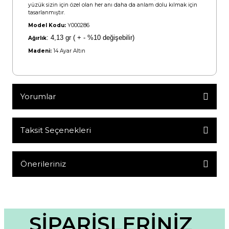
yüzük sizin için özel olan her anı daha da anlam dolu kılmak için
tasarlanmıştır.
Model Kodu:
Y000286
:
4,13 gr ( + - %10 değişebilir)
Ağırlık
Madeni:
14 Ayar Altın
Yorumlar
Taksit Seçenekleri
Bu ürüne ilk yorumu siz yapın!
Yorum Yaz
Önerileriniz
Bu ürünün fiyat bilgisi, resim, ürün açıklamalarında ve diğer
konularda yetersiz gördüğünüz noktaları öneri formunu
kullanarak tarafımıza iletebilirsiniz.
Görüş ve önerileriniz için teşekkür ederiz.
SİPARİŞLERİNİZ