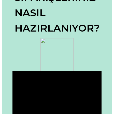
Ürün resmi kalitesiz, bozuk veya görüntülenemiyor.
NASIL
Ürün açıklamasında eksik bilgiler bulunuyor.
Ürün bilgilerinde hatalar bulunuyor.
HAZIRLANIYOR?
Ürün fiyatı diğer sitelerden daha pahalı.
Bu ürüne benzer farklı alternatifler olmalı.
Gönder