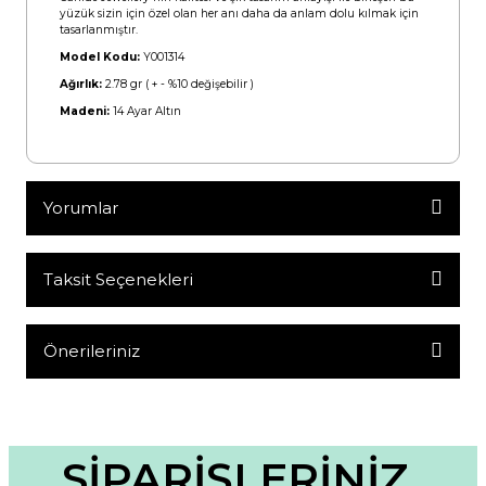
yüzük sizin için özel olan her anı daha da anlam dolu kılmak için
tasarlanmıştır.
Model Kodu:
Y001314
Ağırlık:
2.78 gr ( + - %10 değişebilir )
Madeni:
14 Ayar Altın
Yorumlar
Taksit Seçenekleri
Bu ürüne ilk yorumu siz yapın!
Yorum Yaz
Önerileriniz
Bu ürünün fiyat bilgisi, resim, ürün açıklamalarında ve diğer
konularda yetersiz gördüğünüz noktaları öneri formunu
kullanarak tarafımıza iletebilirsiniz.
Görüş ve önerileriniz için teşekkür ederiz.
SİPARİŞLERİNİZ