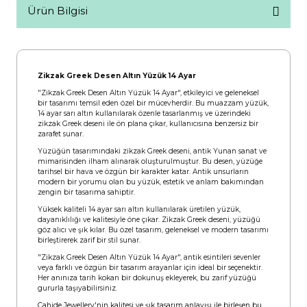
Ürün Bilgisi
Zikzak Greek Desen Altın Yüzük 14 Ayar
"Zikzak Greek Desen Altın Yüzük 14 Ayar", etkileyici ve geleneksel
bir tasarımı temsil eden özel bir mücevherdir. Bu muazzam yüzük,
14 ayar sarı altın kullanılarak özenle tasarlanmış ve üzerindeki
zikzak Greek deseni ile ön plana çıkar, kullanıcısına benzersiz bir
zarafet sunar.
Yüzüğün tasarımındaki zikzak Greek deseni, antik Yunan sanat ve
mimarisinden ilham alınarak oluşturulmuştur. Bu desen, yüzüğe
tarihsel bir hava ve özgün bir karakter katar. Antik unsurların
modern bir yorumu olan bu yüzük, estetik ve anlam bakımından
zengin bir tasarıma sahiptir.
Yüksek kaliteli 14 ayar sarı altın kullanılarak üretilen yüzük,
dayanıklılığı ve kalitesiyle öne çıkar. Zikzak Greek deseni, yüzüğü
göz alıcı ve şık kılar. Bu özel tasarım, geleneksel ve modern tasarımı
birleştirerek zarif bir stil sunar.
"Zikzak Greek Desen Altın Yüzük 14 Ayar", antik esintileri sevenler
veya farklı ve özgün bir tasarım arayanlar için ideal bir seçenektir.
Her anınıza tarih kokan bir dokunuş ekleyerek, bu zarif yüzüğü
gururla taşıyabilirsiniz.
Cahide Jewellery'nin kalitesi ve şık tasarım anlayışı ile birleşen bu