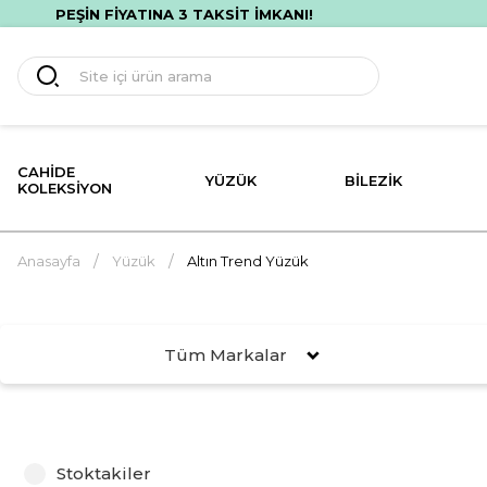
PEŞİN FİYATINA 3 TAKSİT İMKANI!
CAHIDE
YÜZÜK
BILEZIK
KOLEKSIYON
Anasayfa
Yüzük
Altın Trend Yüzük
Tüm Markalar
Stoktakiler