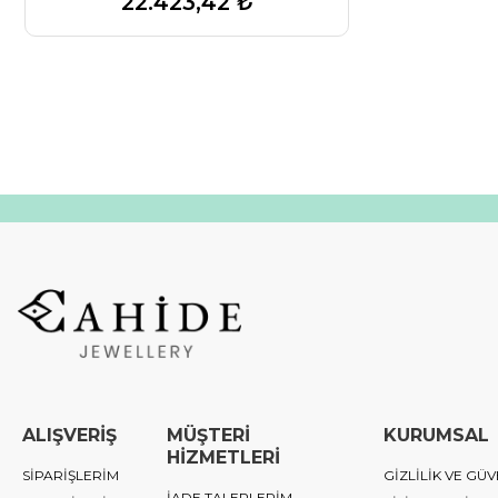
22.423,42 ₺
ALIŞVERİŞ
MÜŞTERİ
KURUMSAL
HİZMETLERİ
SİPARİŞLERİM
GİZLİLİK VE GÜV
İADE TALEPLERİM