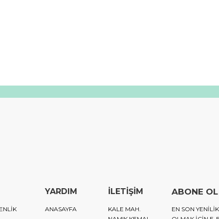
YARDIM
İLETİŞİM
ABONE OL
ENLİK
ANASAYFA
KALE MAH.
EN SON YENIL
NAMIK KEMAL
OLMAK IÇIN E-