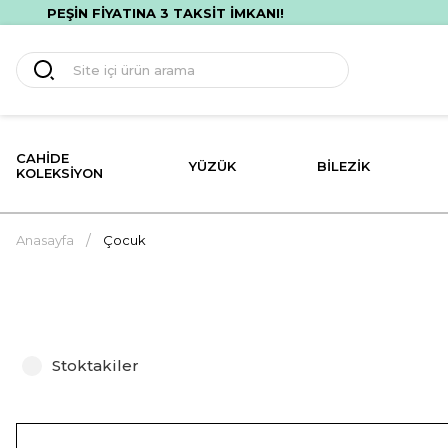
PEŞİN FİYATINA 3 TAKSİT İMKANI!
CAHIDE
YÜZÜK
BILEZIK
KOLEKSIYON
Anasayfa
Çocuk
Stoktakiler