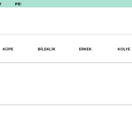
PEŞİN FİYATINA 3 TAKSİT İMKANI!
KÜPE
BILEKLIK
ERKEK
KOLYE