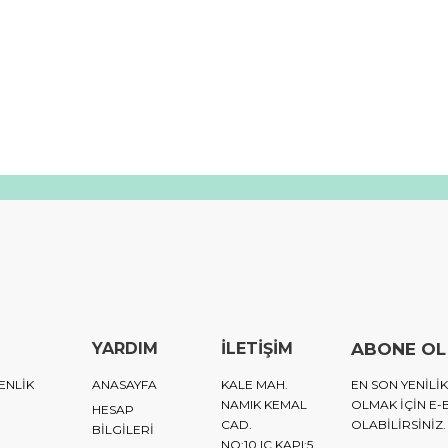
YARDIM
İLETİŞİM
ABONE OL
ENLİK
ANASAYFA
KALE MAH.
EN SON YENIL
NAMIK KEMAL
OLMAK IÇIN E-
HESAP
CAD.
OLABILIRSINIZ.
BİLGİLERİ
NO:10 IC KAPI:5