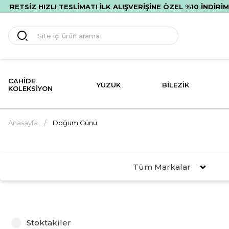
RETSİZ HIZLI TESLİMAT! İLK ALIŞVERİŞİNE ÖZEL %10 İNDİRİM!
CAHIDE
YÜZÜK
BILEZIK
KOLEKSIYON
Anasayfa
Doğum Günü
Tüm Markalar
Stoktakiler